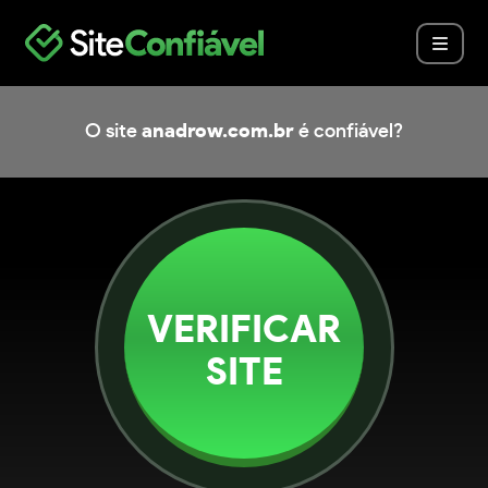
O site
anadrow.com.br
é confiável?
VERIFICAR
SITE