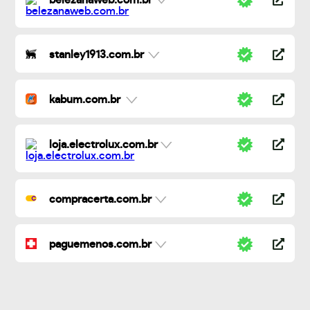
belezanaweb.com.br
stanley1913.com.br
kabum.com.br
loja.electrolux.com.br
compracerta.com.br
paguemenos.com.br