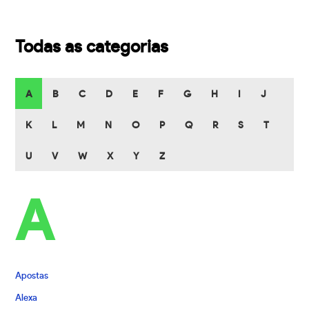
Todas as categorias
A
B
C
D
E
F
G
H
I
J
K
L
M
N
O
P
Q
R
S
T
U
V
W
X
Y
Z
A
Apostas
Alexa