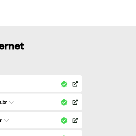
ternet
.br
r