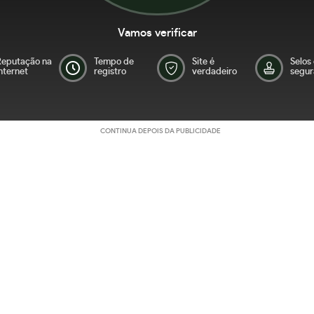
Vamos verificar
Reputação na
Tempo de
Site é
Selos
nternet
registro
verdadeiro
segur
CONTINUA DEPOIS DA PUBLICIDADE