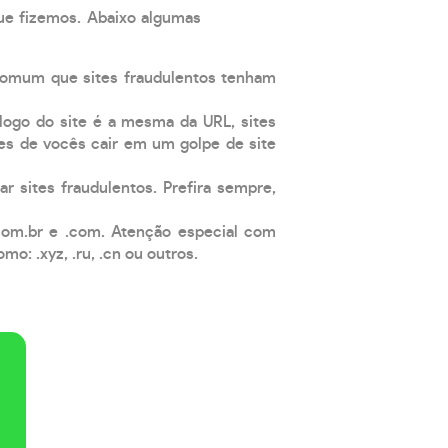
que fizemos. Abaixo algumas
comum que sites fraudulentos tenham
 logo do site é a mesma da URL, sites
es de vocês cair em um golpe de site
ar sites fraudulentos. Prefira sempre,
com.br e .com. Atenção especial com
: .xyz, .ru, .cn ou outros.