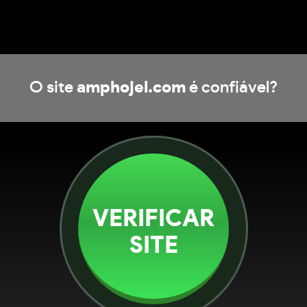
O site
amphojel.com
é confiável?
VERIFICAR
SITE