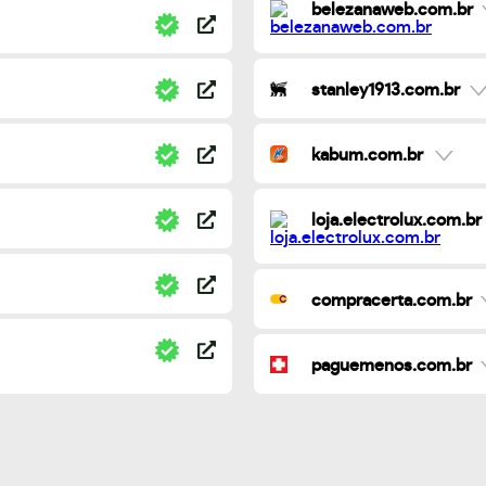
belezanaweb.com.br
stanley1913.com.br
kabum.com.br
loja.electrolux.com.br
compracerta.com.br
paguemenos.com.br