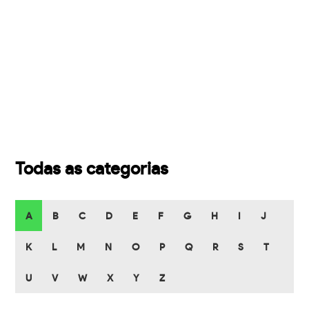
Todas as categorias
A
B
C
D
E
F
G
H
I
J
K
L
M
N
O
P
Q
R
S
T
U
V
W
X
Y
Z