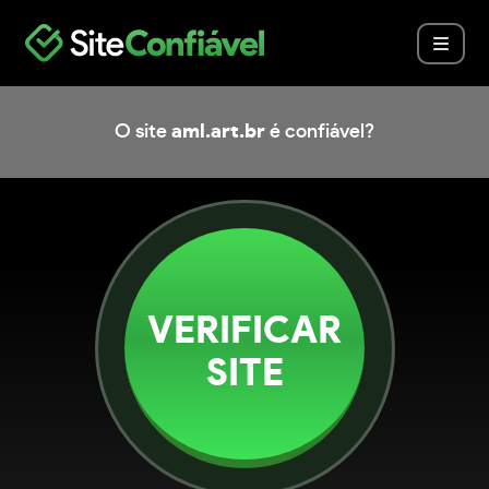
O site
aml.art.br
é confiável?
VERIFICAR
SITE