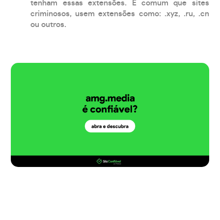
tenham essas extensões. É comum que sites
criminosos, usem extensões como: .xyz, .ru, .cn
ou outros.