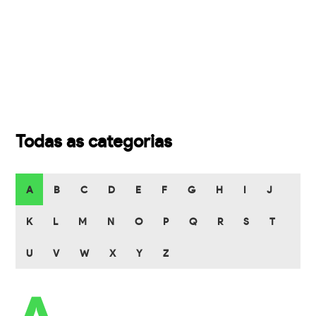
Todas as categorias
A
B
C
D
E
F
G
H
I
J
K
L
M
N
O
P
Q
R
S
T
U
V
W
X
Y
Z