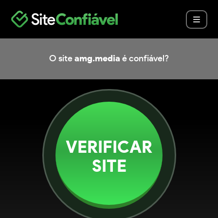
O site
amg.media
é confiável?
VERIFICAR
SITE