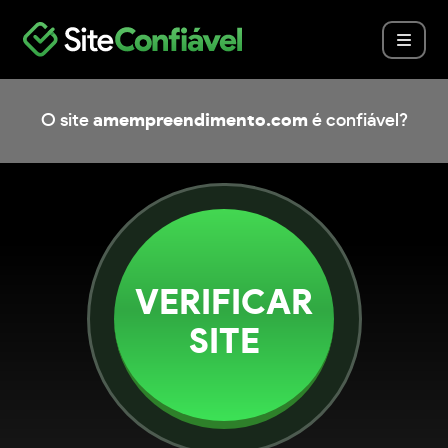
O site
amempreendimento.com
é confiável?
VERIFICAR
SITE