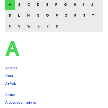
A
B
C
D
E
F
G
H
I
J
K
L
M
N
O
P
Q
R
S
T
U
V
W
X
Y
Z
A
Apostas
Alexa
AirPods
Adidas
Artigos de armarinhos