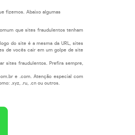
que fizemos. Abaixo algumas
comum que sites fraudulentos tenham
 logo do site é a mesma da URL, sites
es de vocês cair em um golpe de site
ar sites fraudulentos. Prefira sempre,
com.br e .com. Atenção especial com
: .xyz, .ru, .cn ou outros.