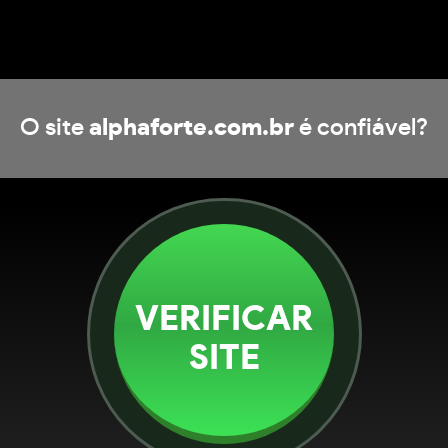
O site
alphaforte.com.br
é confiável?
VERIFICAR
SITE