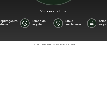
Vamos verificar
Reputação na
Tempo de
Site é
Selos
nternet
registro
verdadeiro
segur
CONTINUA DEPOIS DA PUBLICIDADE