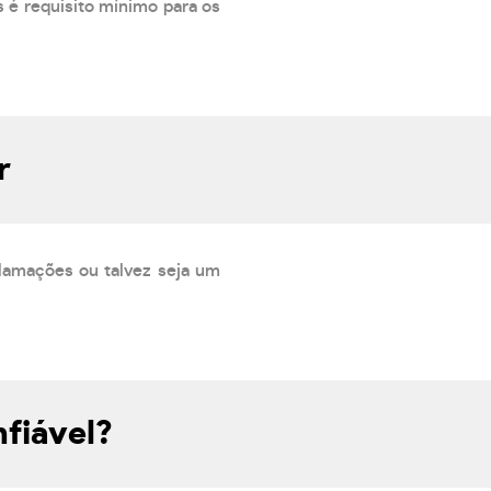
 é requisito mínimo para os
r
lamações ou talvez seja um
fiável?