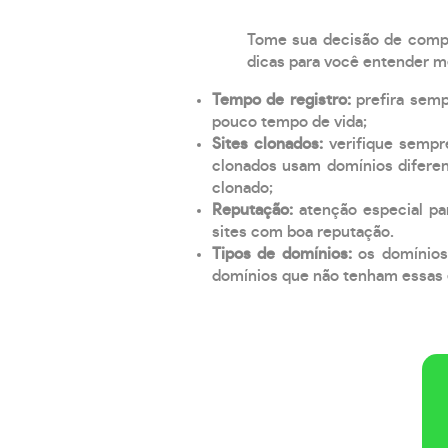
Tome sua decisão de compra
dicas para você entender m
Tempo de registro:
prefira sem
pouco tempo de vida;
Sites clonados:
verifique sempr
clonados usam domínios diferen
clonado;
Reputação:
atenção especial par
sites com boa reputação.
Tipos de domínios:
os domínios
domínios que não tenham essas e