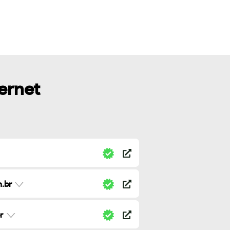
ternet
.br
r