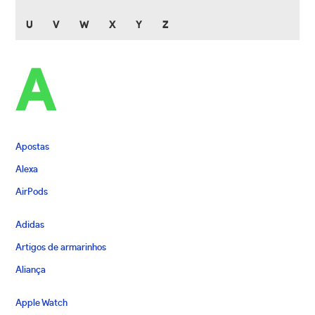
U
V
W
X
Y
Z
A
Apostas
Alexa
AirPods
Adidas
Artigos de armarinhos
Aliança
Apple Watch