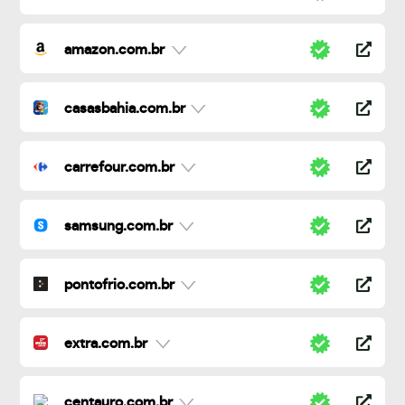
amazon.com.br
casasbahia.com.br
carrefour.com.br
samsung.com.br
pontofrio.com.br
extra.com.br
centauro.com.br