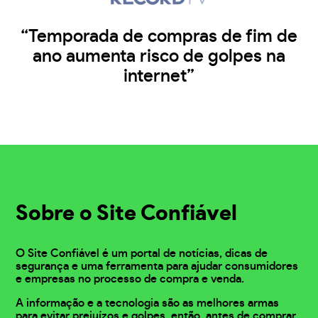
“Temporada de compras de fim de
ano aumenta risco de golpes na
internet”
Sobre o Site Confiável
O Site Confiável é um portal de notícias, dicas de
segurança e uma ferramenta para ajudar consumidores
e empresas no processo de compra e venda.
A informação e a tecnologia são as melhores armas
para evitar prejuízos e golpes, então, antes de comprar