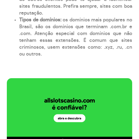
sites fraudulentos. Prefira sempre, sites com boa
reputação.
Tipos de domínios:
os domínios mais populares no
Brasil, são os domínios que terminam .com.br e
.com. Atenção especial com domínios que não
tenham essas extensões. É comum que sites
criminosos, usem extensões como: .xyz, .ru, .cn
ou outros.