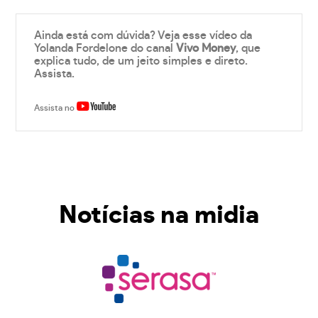
Ainda está com dúvida? Veja esse vídeo da
Yolanda Fordelone do canal
Vivo Money
, que
explica tudo, de um jeito simples e direto.
Assista.
Assista no
Notícias na midia