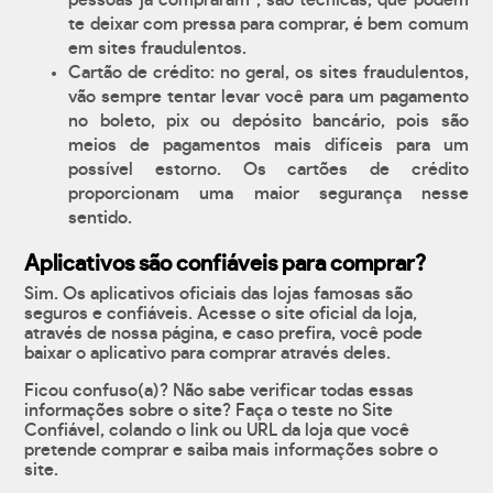
pessoas já compraram", são técnicas, que podem
te deixar com pressa para comprar, é bem comum
em sites fraudulentos.
Cartão de crédito: no geral, os sites fraudulentos,
vão sempre tentar levar você para um pagamento
no boleto, pix ou depósito bancário, pois são
meios de pagamentos mais difíceis para um
possível estorno. Os cartões de crédito
proporcionam uma maior segurança nesse
sentido.
Aplicativos são confiáveis para comprar?
Sim. Os aplicativos oficiais das lojas famosas são
seguros e confiáveis. Acesse o site oficial da loja,
através de nossa página, e caso prefira, você pode
baixar o aplicativo para comprar através deles.
Ficou confuso(a)? Não sabe verificar todas essas
informações sobre o site? Faça o teste no Site
Confiável, colando o link ou URL da loja que você
pretende comprar e saiba mais informações sobre o
site.