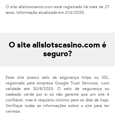
O site allslotscasino.com está registrado há mais de 27
anos. Informação atualizada em 21/6/2025.
O site allslotscasino.com é
seguro?
Esse site possui selo de segurança https ou SSL,
registrado pela empresa Google Trust Services, com
validade até 30/8/2025. O selo de segurança ou
cadeado verde por si só não garante que um site é
confiável, mas é requisito mínimo para os dias de hoje.
Verifique todas as informações sobre o site para ter
certeza.