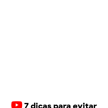
7 dicas para evitar