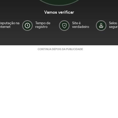
Vamos verificar
Reputação na
Tempo de
Site é
Selos
nternet
registro
verdadeiro
segur
CONTINUA DEPOIS DA PUBLICIDADE