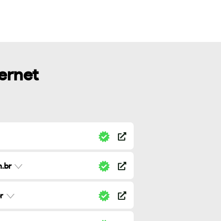
ternet
.br
r