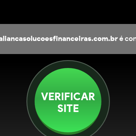
aliancasolucoesfinanceiras.com.br
é con
VERIFICAR
SITE