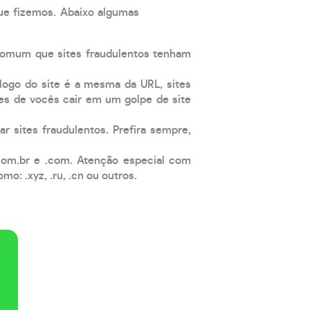
que fizemos. Abaixo algumas
comum que sites fraudulentos tenham
 logo do site é a mesma da URL, sites
es de vocês cair em um golpe de site
ar sites fraudulentos. Prefira sempre,
com.br e .com. Atenção especial com
: .xyz, .ru, .cn ou outros.