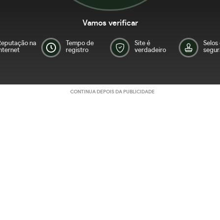
Vamos verificar
Reputação na
Tempo de
Site é
Selos
nternet
registro
verdadeiro
segur
CONTINUA DEPOIS DA PUBLICIDADE