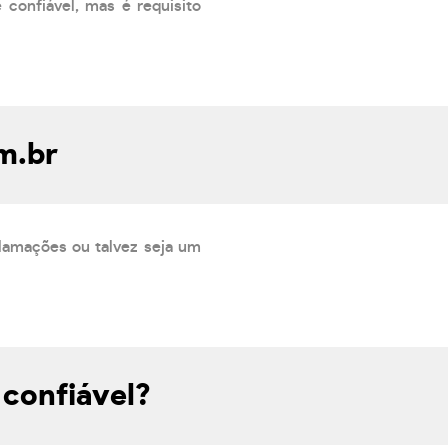
confiável, mas é requisito
m.br
lamações ou talvez seja um
 confiável?