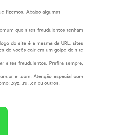
que fizemos. Abaixo algumas
comum que sites fraudulentos tenham
 logo do site é a mesma da URL, sites
es de vocês cair em um golpe de site
ar sites fraudulentos. Prefira sempre,
com.br e .com. Atenção especial com
: .xyz, .ru, .cn ou outros.