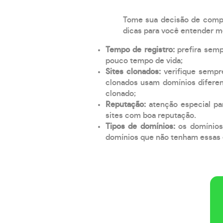
Tome sua decisão de compra
dicas para você entender m
Tempo de registro:
prefira sem
pouco tempo de vida;
Sites clonados:
verifique sempr
clonados usam domínios diferen
clonado;
Reputação:
atenção especial par
sites com boa reputação.
Tipos de domínios:
os domínios
domínios que não tenham essas e