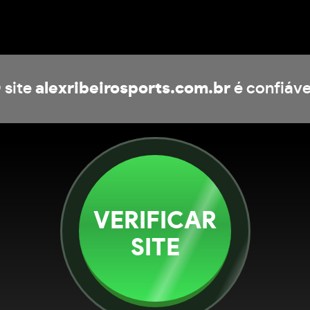
 site
alexribeirosports.com.br
é confiáve
VERIFICAR
SITE