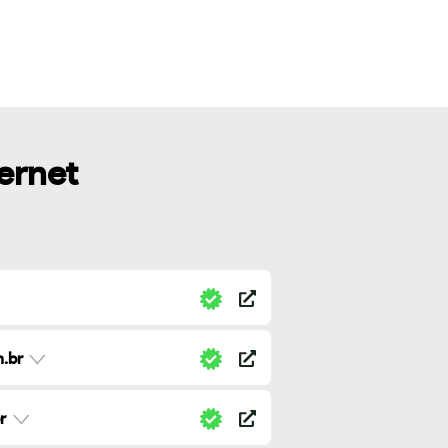
ternet
.br
r