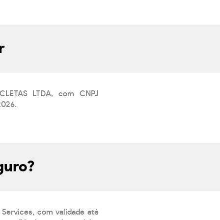
r
CICLETAS LTDA, com CNPJ
2026.
guro?
 Services, com validade até