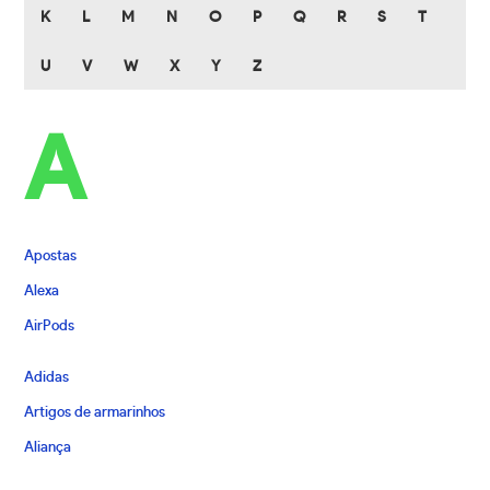
K
L
M
N
O
P
Q
R
S
T
U
V
W
X
Y
Z
A
Apostas
Alexa
AirPods
Adidas
Artigos de armarinhos
Aliança