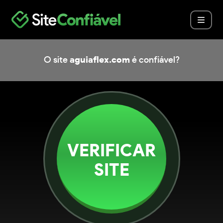
O site
aguiaflex.com
é confiável?
VERIFICAR
SITE