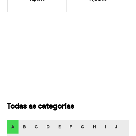
Todas as categorias
A
B
C
D
E
F
G
H
I
J