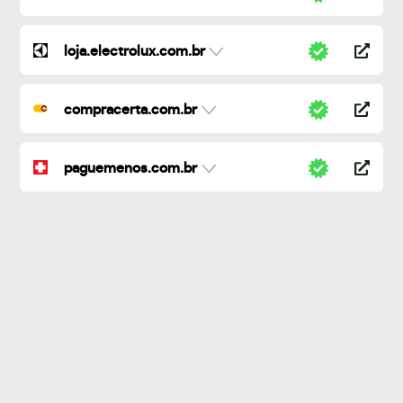
loja.electrolux.com.br
compracerta.com.br
paguemenos.com.br