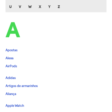
U
V
W
X
Y
Z
A
Apostas
Alexa
AirPods
Adidas
Artigos de armarinhos
Aliança
Apple Watch