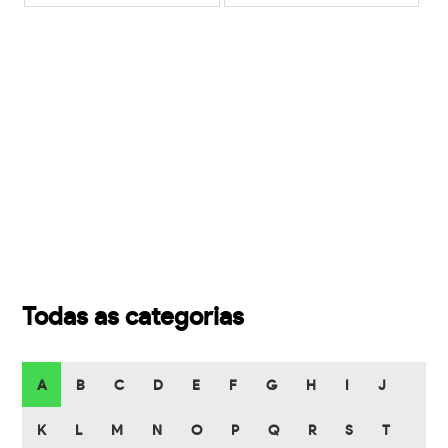
Todas as categorias
A
B
C
D
E
F
G
H
I
J
K
L
M
N
O
P
Q
R
S
T