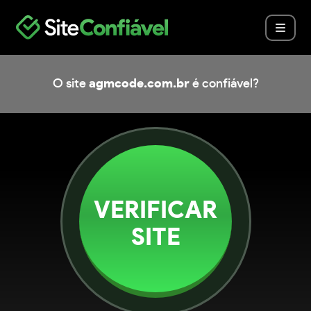
O site
agmcode.com.br
é confiável?
VERIFICAR
SITE