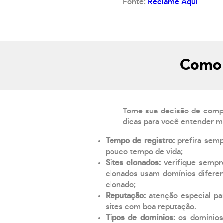
Fonte:
Reclame Aqui
Como 
Tome sua decisão de compra
dicas para você entender m
Tempo de registro:
prefira sem
pouco tempo de vida;
Sites clonados:
verifique sempr
clonados usam domínios diferen
clonado;
Reputação:
atenção especial par
sites com boa reputação.
Tipos de domínios:
os domínios