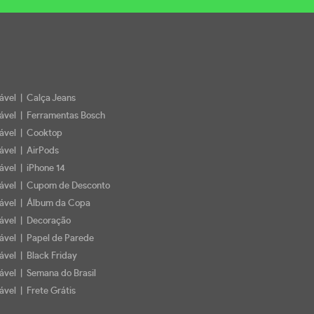
iável | Calça Jeans
iável | Ferramentas Bosch
iável | Cooktop
iável | AirPods
iável | iPhone 14
iável | Cupom de Desconto
iável | Álbum da Copa
iável | Decoração
iável | Papel de Parede
ável | Black Friday
iável | Semana do Brasil
ável | Frete Grátis