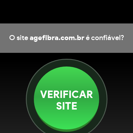
O site
agefibra.com.br
é confiável?
VERIFICAR
SITE