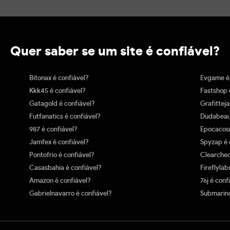
Quer saber se um site é confiável?
Bitonax é confiável?
Evgame é 
Kkk45 é confiável?
Fastshop 
Gatagold é confiável?
Grafitteja
Futfanatics é confiável?
Dudabeaut
987 é confiável?
Epocacosm
Jamfex é confiável?
Spyzap é 
Pontofrio é confiável?
Clearchec
Casasbahia é confiável?
Fireflylab
Amazon é confiável?
76j é conf
Gabrielnavarro é confiável?
Submarino