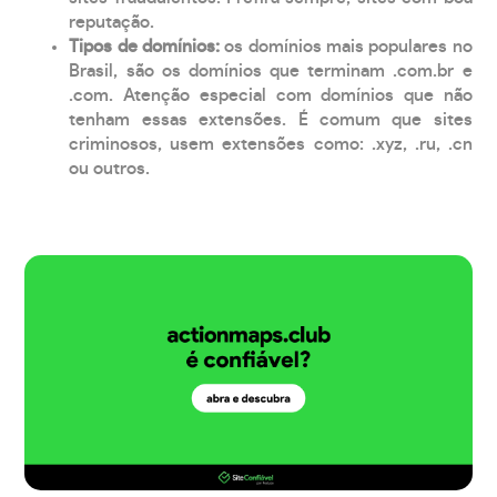
reputação.
Tipos de domínios:
os domínios mais populares no
Brasil, são os domínios que terminam .com.br e
.com. Atenção especial com domínios que não
tenham essas extensões. É comum que sites
criminosos, usem extensões como: .xyz, .ru, .cn
ou outros.