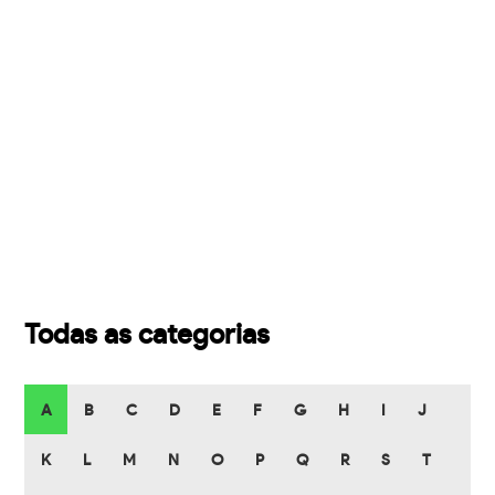
Todas as categorias
A
B
C
D
E
F
G
H
I
J
K
L
M
N
O
P
Q
R
S
T