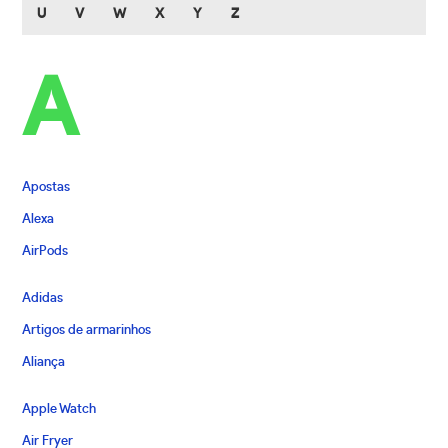
U
V
W
X
Y
Z
A
Apostas
Alexa
AirPods
Adidas
Artigos de armarinhos
Aliança
Apple Watch
Air Fryer