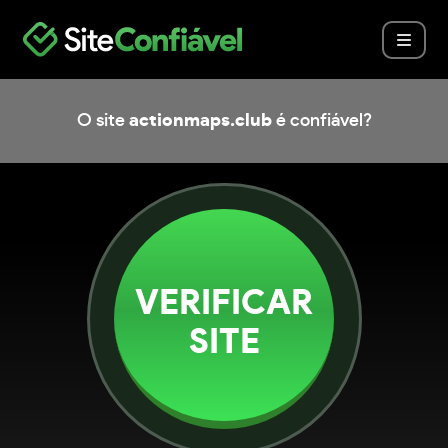
O site
actionmaps.club
é confiável?
VERIFICAR
SITE