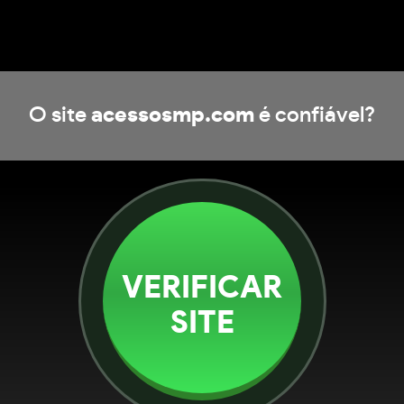
O site
acessosmp.com
é confiável?
VERIFICAR
SITE