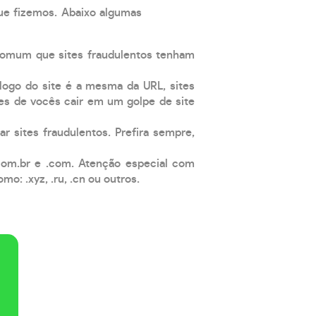
que fizemos. Abaixo algumas
comum que sites fraudulentos tenham
 logo do site é a mesma da URL, sites
es de vocês cair em um golpe de site
ar sites fraudulentos. Prefira sempre,
com.br e .com. Atenção especial com
: .xyz, .ru, .cn ou outros.