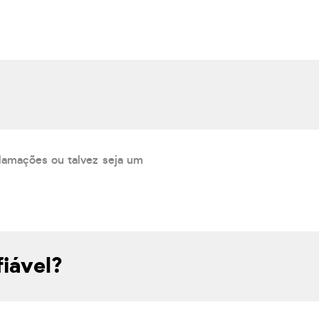
lamações ou talvez seja um
iável?