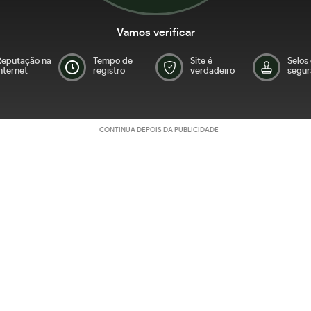
Vamos verificar
Reputação na
Tempo de
Site é
Selos
nternet
registro
verdadeiro
segur
CONTINUA DEPOIS DA PUBLICIDADE