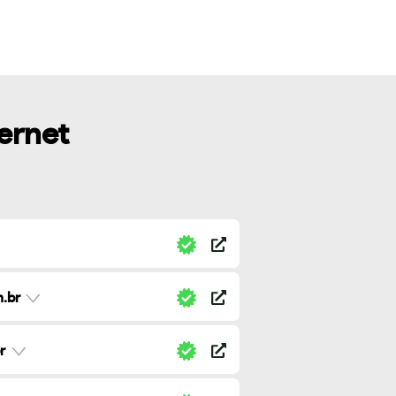
ternet
.br
r