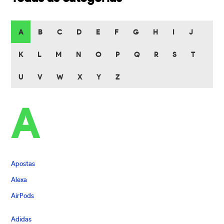
A
B
C
D
E
F
G
H
I
J
K
L
M
N
O
P
Q
R
S
T
U
V
W
X
Y
Z
A
Apostas
Alexa
AirPods
Adidas