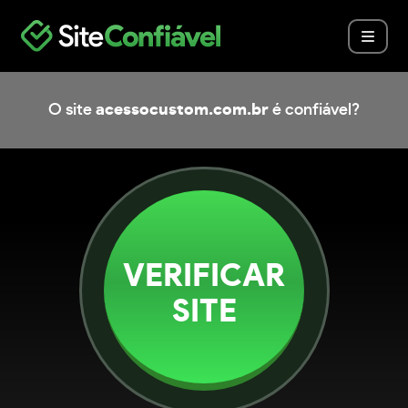
O site
acessocustom.com.br
é confiável?
VERIFICAR
SITE