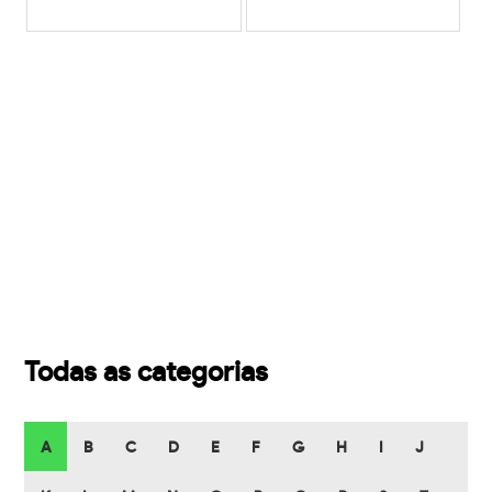
Todas as categorias
A
B
C
D
E
F
G
H
I
J