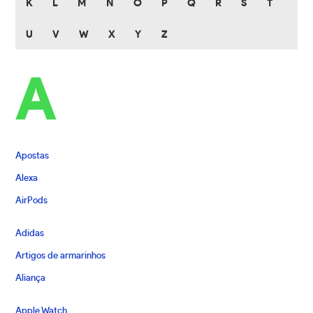
K
L
M
N
O
P
Q
R
S
T
U
V
W
X
Y
Z
A
Apostas
Alexa
AirPods
Adidas
Artigos de armarinhos
Aliança
Apple Watch