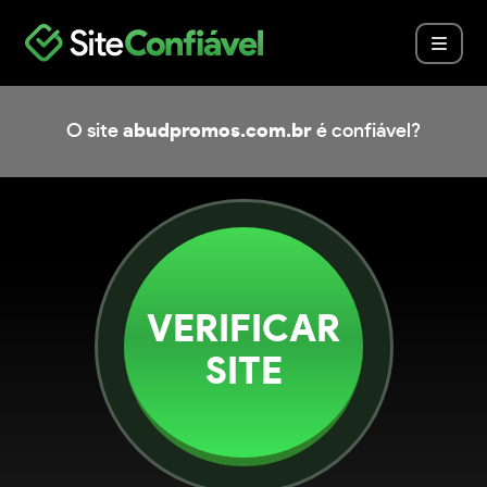
O site
abudpromos.com.br
é confiável?
VERIFICAR
SITE