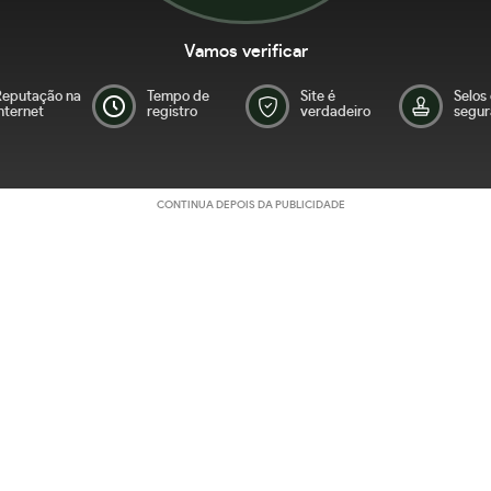
Vamos verificar
Reputação na
Tempo de
Site é
Selos
nternet
registro
verdadeiro
segur
CONTINUA DEPOIS DA PUBLICIDADE