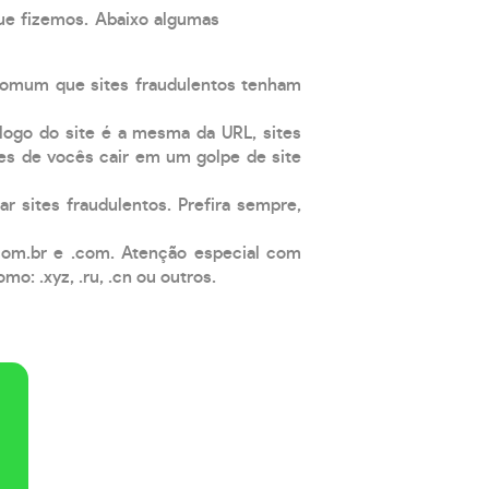
que fizemos. Abaixo algumas
comum que sites fraudulentos tenham
 logo do site é a mesma da URL, sites
es de vocês cair em um golpe de site
ar sites fraudulentos. Prefira sempre,
com.br e .com. Atenção especial com
: .xyz, .ru, .cn ou outros.