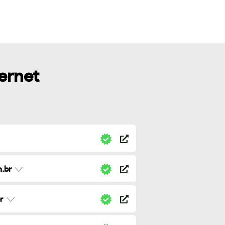
ternet
.br
r