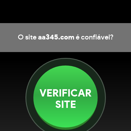
O site
aa345.com
é confiável?
VERIFICAR
SITE