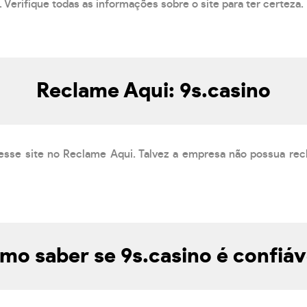
 Verifique todas as informações sobre o site para ter certeza.
Reclame Aqui: 9s.casino
esse site no Reclame Aqui. Talvez a empresa não possua rec
mo saber se 9s.casino é confiáv