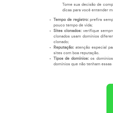
Tome sua decisão de compra
dicas para você entender m
Tempo de registro:
prefira sem
pouco tempo de vida;
Sites clonados:
verifique sempr
clonados usam domínios diferen
clonado;
Reputação:
atenção especial par
sites com boa reputação.
Tipos de domínios:
os domínios
domínios que não tenham essas e