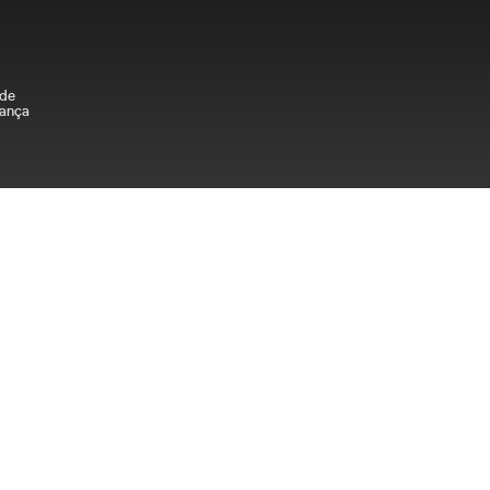
 de
ança