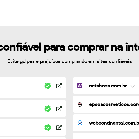
confiável para comprar na in
Evite golpes e prejuízos comprando em sites confiáveis
netshoes.com.br
epocacosmeticos.com
webcontinental.com.b