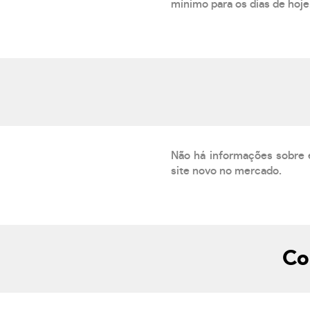
mínimo para os dias de hoje.
Não há informações sobre 
site novo no mercado.
Co