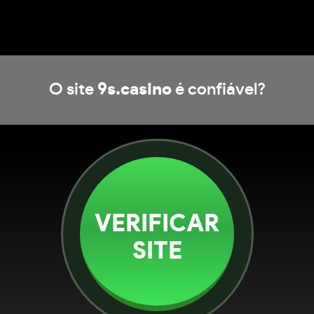
O site
9s.casino
é confiável?
VERIFICAR
SITE