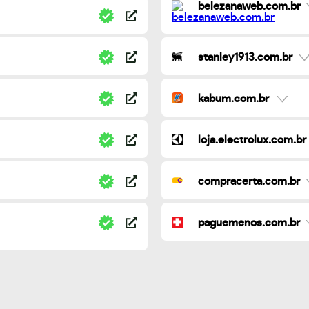
belezanaweb.com.br
stanley1913.com.br
kabum.com.br
loja.electrolux.com.br
compracerta.com.br
paguemenos.com.br