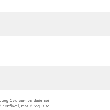
uting Co\, com validade até
 confiável, mas é requisito