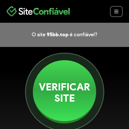
O site
95bb.top
é confiável?
VERIFICAR
SITE