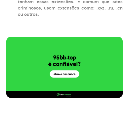
tenham essas extensões. É comum que sites
criminosos, usem extensões como: .xyz, .ru, .cn
ou outros.