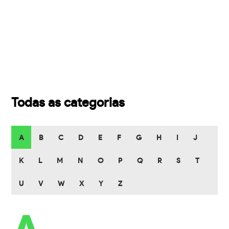
Todas as categorias
A
B
C
D
E
F
G
H
I
J
K
L
M
N
O
P
Q
R
S
T
U
V
W
X
Y
Z