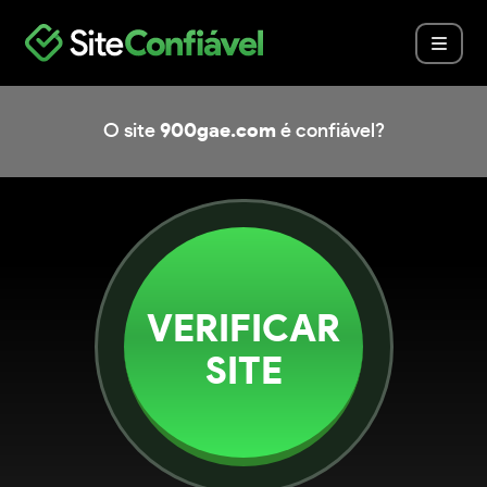
O site
900gae.com
é confiável?
VERIFICAR
SITE