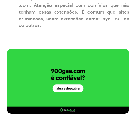
.com. Atenção especial com domínios que não
tenham essas extensões. É comum que sites
criminosos, usem extensões como: .xyz, .ru, .cn
ou outros.