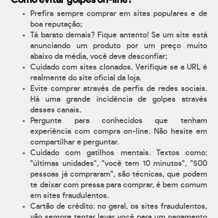
Como evitar golpes on-line?
Prefira sempre comprar em sites populares e de
boa reputação;
Tá barato demais? Fique antento! Se um site está
anunciando um produto por um preço muito
abaixo da média, você deve desconfiar;
Cuidado com sites clonados. Verifique se a URL é
realmente do site oficial da loja.
Evite comprar através de perfis de redes sociais.
Há uma grande incidência de golpes através
desses canais.
Pergunte para conhecidos que tenham
experiência com compra on-line. Não hesite em
compartilhar e perguntar.
Cuidado com gatilhos mentais. Textos como:
"últimas unidades", "você tem 10 minutos", "500
pessoas já compraram", são técnicas, que podem
te deixar com pressa para comprar, é bem comum
em sites fraudulentos.
Cartão de crédito: no geral, os sites fraudulentos,
vão sempre tentar levar você para um pagamento