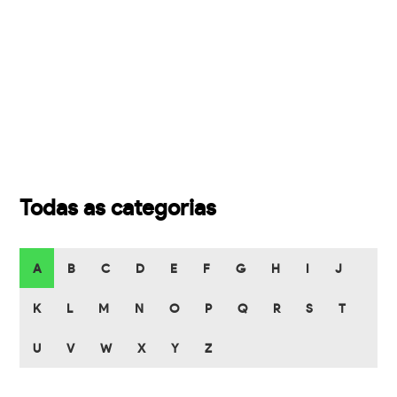
Todas as categorias
A
B
C
D
E
F
G
H
I
J
K
L
M
N
O
P
Q
R
S
T
U
V
W
X
Y
Z