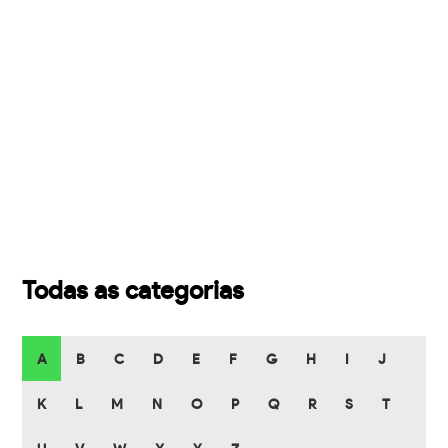
Todas as categorias
A
B
C
D
E
F
G
H
I
J
K
L
M
N
O
P
Q
R
S
T