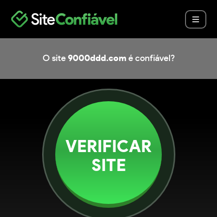
O site
9000ddd.com
é confiável?
VERIFICAR
SITE