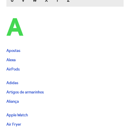
U
V
W
X
Y
Z
A
Apostas
Alexa
AirPods
Adidas
Artigos de armarinhos
Aliança
Apple Watch
Air Fryer