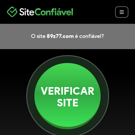
O site
89z77.com
é confiável?
VERIFICAR
SITE