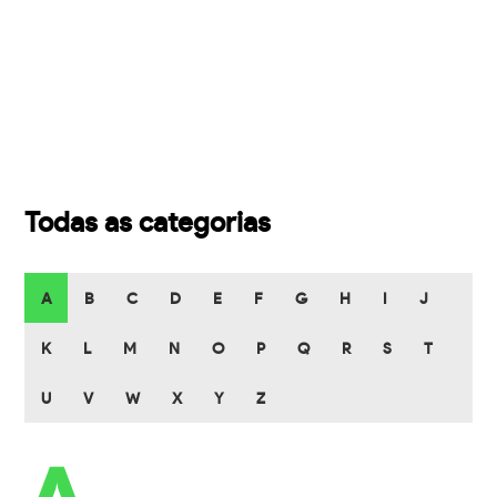
Todas as categorias
A
B
C
D
E
F
G
H
I
J
K
L
M
N
O
P
Q
R
S
T
U
V
W
X
Y
Z