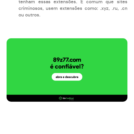
tenham essas extensões. É comum que sites
criminosos, usem extensões como: .xyz, .ru, .cn
ou outros.