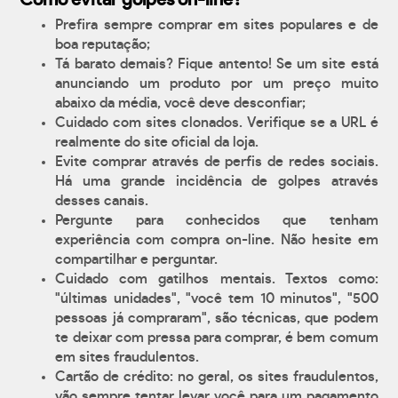
Como evitar golpes on-line?
Prefira sempre comprar em sites populares e de
boa reputação;
Tá barato demais? Fique antento! Se um site está
anunciando um produto por um preço muito
abaixo da média, você deve desconfiar;
Cuidado com sites clonados. Verifique se a URL é
realmente do site oficial da loja.
Evite comprar através de perfis de redes sociais.
Há uma grande incidência de golpes através
desses canais.
Pergunte para conhecidos que tenham
experiência com compra on-line. Não hesite em
compartilhar e perguntar.
Cuidado com gatilhos mentais. Textos como:
"últimas unidades", "você tem 10 minutos", "500
pessoas já compraram", são técnicas, que podem
te deixar com pressa para comprar, é bem comum
em sites fraudulentos.
Cartão de crédito: no geral, os sites fraudulentos,
vão sempre tentar levar você para um pagamento