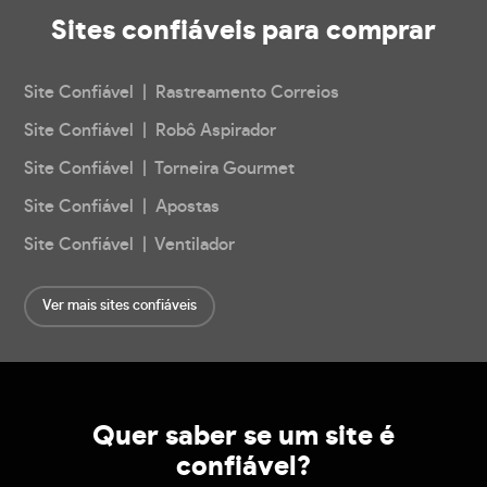
Sites confiáveis
para comprar
Site Confiável | Rastreamento Correios
Site Confiável | Robô Aspirador
Site Confiável | Torneira Gourmet
Site Confiável | Apostas
Site Confiável | Ventilador
Ver mais sites confiáveis
Quer saber se um site é
confiável?