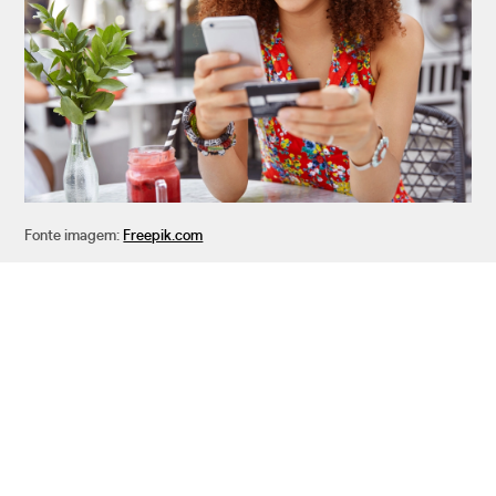
Fonte imagem:
Freepik.com