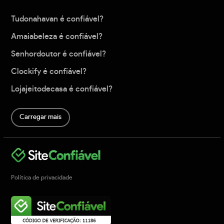
Tudonahavan é confiável?
Amaiabeleza é confiável?
Senhordoutor é confiável?
Clockify é confiável?
Lojajeitodecasa é confiável?
Carregar mais
Política de privacidade