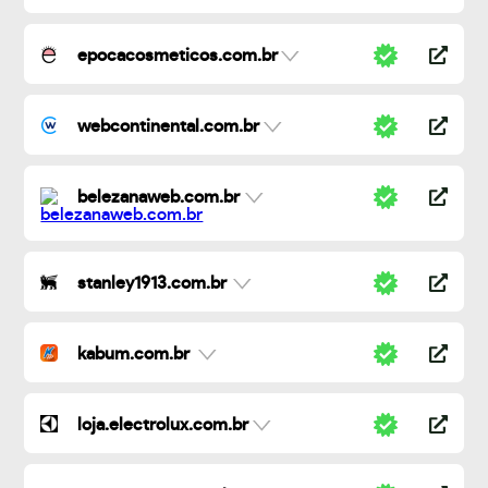
epocacosmeticos.com.br
webcontinental.com.br
belezanaweb.com.br
stanley1913.com.br
kabum.com.br
loja.electrolux.com.br