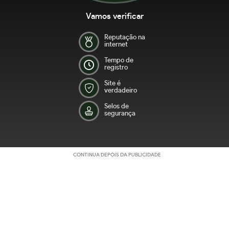
Vamos verificar
Reputação na
internet
Tempo de
registro
Site é
verdadeiro
Selos de
segurança
CONTINUA DEPOIS DA PUBLICIDADE