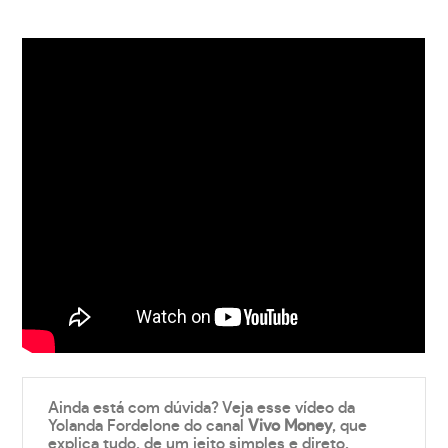
Ainda está com dúvida? Veja esse vídeo da
Yolanda Fordelone do canal
Vivo Money
, que
explica tudo, de um jeito simples e direto.