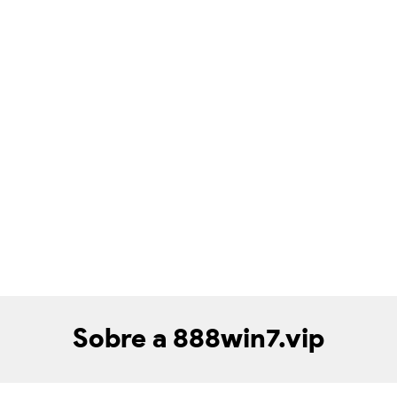
Sobre a 888win7.vip