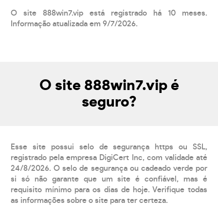
O site 888win7.vip está registrado há 10 meses.
Informação atualizada em 9/7/2026.
O site 888win7.vip é
seguro?
Esse site possui selo de segurança https ou SSL,
registrado pela empresa DigiCert Inc, com validade até
24/8/2026. O selo de segurança ou cadeado verde por
si só não garante que um site é confiável, mas é
requisito mínimo para os dias de hoje. Verifique todas
as informações sobre o site para ter certeza.