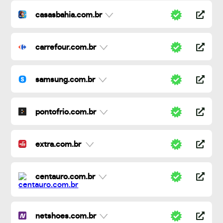
casasbahia.com.br
carrefour.com.br
samsung.com.br
pontofrio.com.br
extra.com.br
centauro.com.br
netshoes.com.br