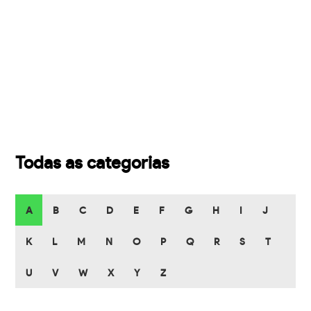
Todas as categorias
A
B
C
D
E
F
G
H
I
J
K
L
M
N
O
P
Q
R
S
T
U
V
W
X
Y
Z