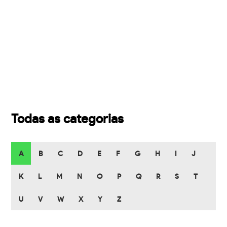
Todas as categorias
A
B
C
D
E
F
G
H
I
J
K
L
M
N
O
P
Q
R
S
T
U
V
W
X
Y
Z