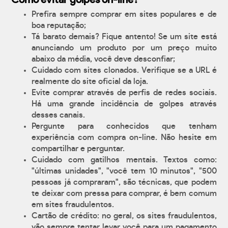
Como evitar golpes on-line?
Prefira sempre comprar em sites populares e de
boa reputação;
Tá barato demais? Fique antento! Se um site está
anunciando um produto por um preço muito
abaixo da média, você deve desconfiar;
Cuidado com sites clonados. Verifique se a URL é
realmente do site oficial da loja.
Evite comprar através de perfis de redes sociais.
Há uma grande incidência de golpes através
desses canais.
Pergunte para conhecidos que tenham
experiência com compra on-line. Não hesite em
compartilhar e perguntar.
Cuidado com gatilhos mentais. Textos como:
"últimas unidades", "você tem 10 minutos", "500
pessoas já compraram", são técnicas, que podem
te deixar com pressa para comprar, é bem comum
em sites fraudulentos.
Cartão de crédito: no geral, os sites fraudulentos,
vão sempre tentar levar você para um pagamento