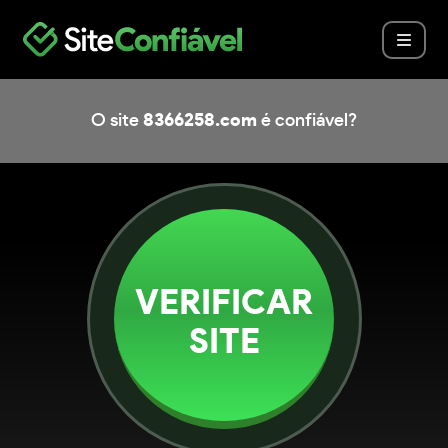
O site
8366258.com
é confiável?
VERIFICAR
SITE