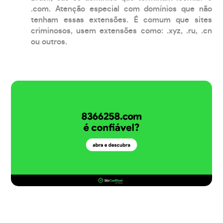
.com. Atenção especial com domínios que não
tenham essas extensões. É comum que sites
criminosos, usem extensões como: .xyz, .ru, .cn
ou outros.