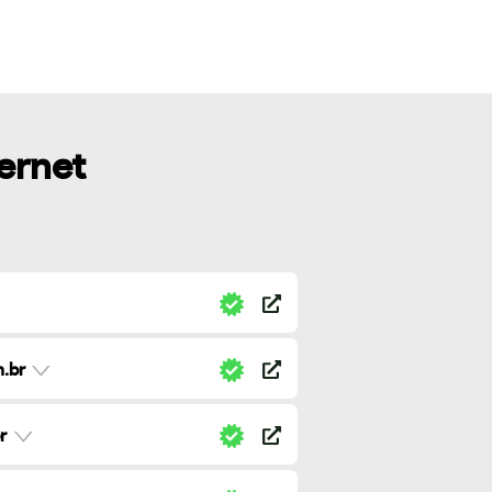
ternet
.br
r