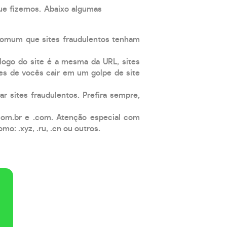
que fizemos. Abaixo algumas
comum que sites fraudulentos tenham
 logo do site é a mesma da URL, sites
es de vocês cair em um golpe de site
ar sites fraudulentos. Prefira sempre,
com.br e .com. Atenção especial com
: .xyz, .ru, .cn ou outros.