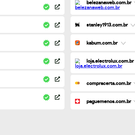
belezanaweb.com.br
stanley1913.com.br
kabum.com.br
loja.electrolux.com.br
compracerta.com.br
paguemenos.com.br