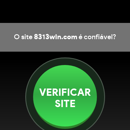
O site
8313win.com
é confiável?
VERIFICAR
SITE