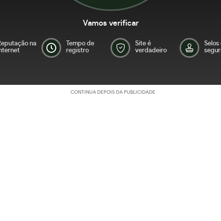
Vamos verificar
Reputação na
Tempo de
Site é
Selos
nternet
registro
verdadeiro
segur
CONTINUA DEPOIS DA PUBLICIDADE