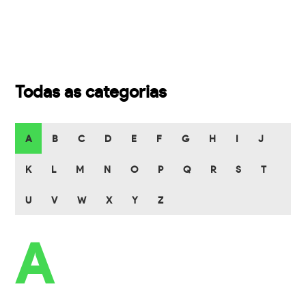
Todas as categorias
A
B
C
D
E
F
G
H
I
J
K
L
M
N
O
P
Q
R
S
T
U
V
W
X
Y
Z
A