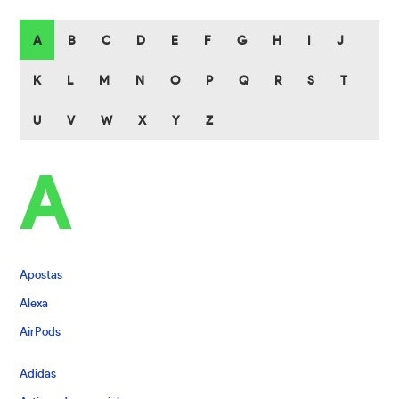
A
B
C
D
E
F
G
H
I
J
K
L
M
N
O
P
Q
R
S
T
U
V
W
X
Y
Z
A
Apostas
Alexa
AirPods
Adidas