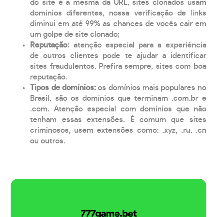
do site é a mesma da URL, sites clonados usam
domínios diferentes, nossa verificação de links
diminui em até 99% as chances de vocês cair em
um golpe de site clonado;
Reputação:
atenção especial para a experiência
de outros clientes pode te ajudar a identificar
sites fraudulentos. Prefira sempre, sites com boa
reputação.
Tipos de domínios:
os domínios mais populares no
Brasil, são os domínios que terminam .com.br e
.com. Atenção especial com domínios que não
tenham essas extensões. É comum que sites
criminosos, usem extensões como: .xyz, .ru, .cn
ou outros.