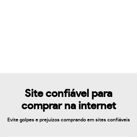
Site confiável para
comprar na internet
Evite golpes e prejuízos comprando em sites confiáveis