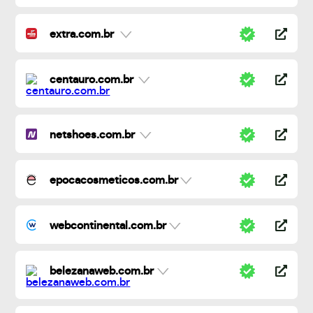
extra.com.br
centauro.com.br
netshoes.com.br
epocacosmeticos.com.br
webcontinental.com.br
belezanaweb.com.br