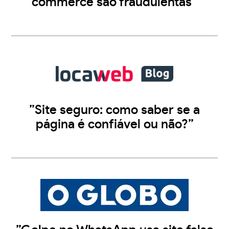
commerce são fraudulentas”
”Site seguro: como saber se a
página é confiável ou não?”