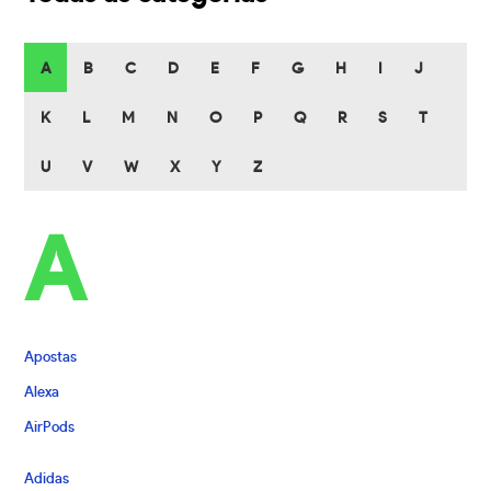
A
B
C
D
E
F
G
H
I
J
K
L
M
N
O
P
Q
R
S
T
U
V
W
X
Y
Z
A
Apostas
Alexa
AirPods
Adidas