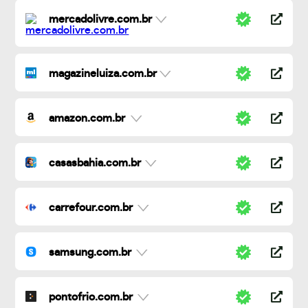
mercadolivre.com.br
magazineluiza.com.br
amazon.com.br
casasbahia.com.br
carrefour.com.br
samsung.com.br
pontofrio.com.br