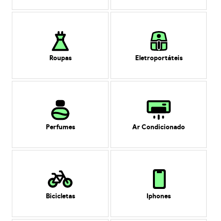
Roupas
Eletroportáteis
Perfumes
Ar Condicionado
Bicicletas
Iphones