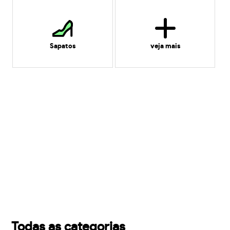
Sapatos
veja mais
Todas as categorias