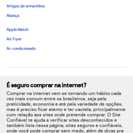
Artigos de armarinhos
Aliança
Apple Watch
Air Fryer
Ar-condicionado
É seguro comprar na internet?
Comprar na internet vem se tornando um hábito cada
vez mais comum entre os brasileiros, seja pela
praticidade, economia e até pela variedade de opções,
mas é preciso ficar atento e ter cautela, principalmente
com relação aos sites onde pretende comprar. O Site
Confiável te ajuda a verificar sites desconhecidos e
também lista nessa página, sites seguros e confiáveis,
onde você pode comprar sem medo, além de dicas pra