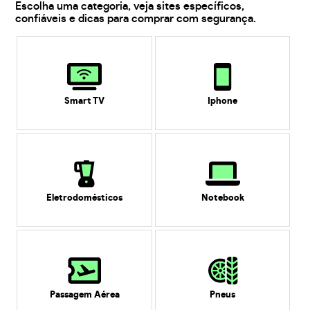
Escolha uma categoria, veja sites específicos,
confiáveis e dicas para comprar com segurança.
Smart TV
Iphone
Eletrodomésticos
Notebook
Passagem Aérea
Pneus