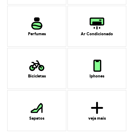
Perfumes
Ar Condicionado
Bicicletas
Iphones
Sapatos
veja mais