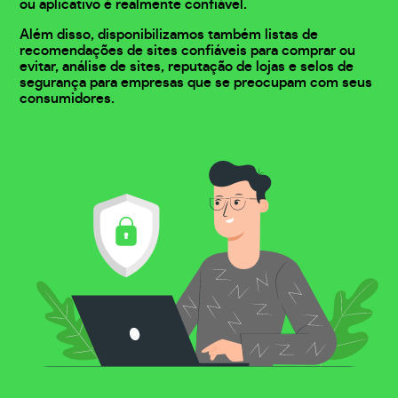
ou aplicativo é realmente confiável.
Além disso, disponibilizamos também listas de
recomendações de sites confiáveis para comprar ou
evitar, análise de sites, reputação de lojas e selos de
segurança para empresas que se preocupam com seus
consumidores.