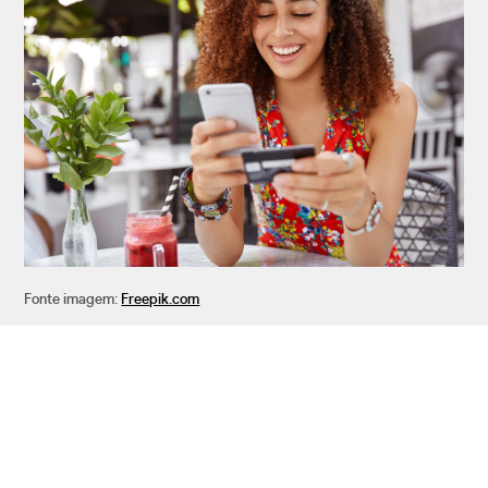
Fonte imagem:
Freepik.com