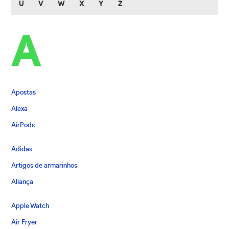
U
V
W
X
Y
Z
A
Apostas
Alexa
AirPods
Adidas
Artigos de armarinhos
Aliança
Apple Watch
Air Fryer