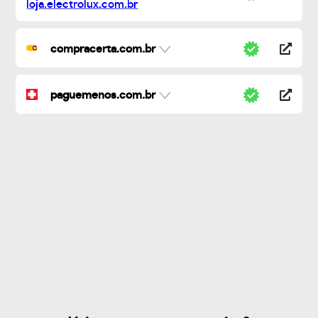
compracerta.com.br
paguemenos.com.br