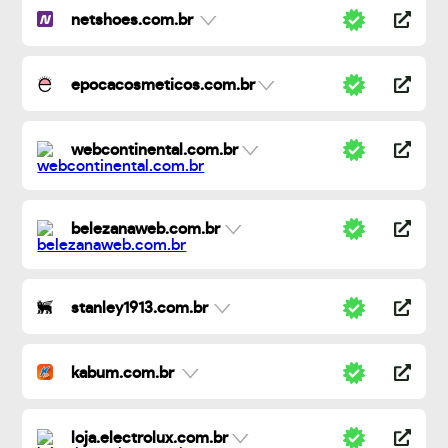
netshoes.com.br
epocacosmeticos.com.br
webcontinental.com.br
belezanaweb.com.br
stanley1913.com.br
kabum.com.br
loja.electrolux.com.br