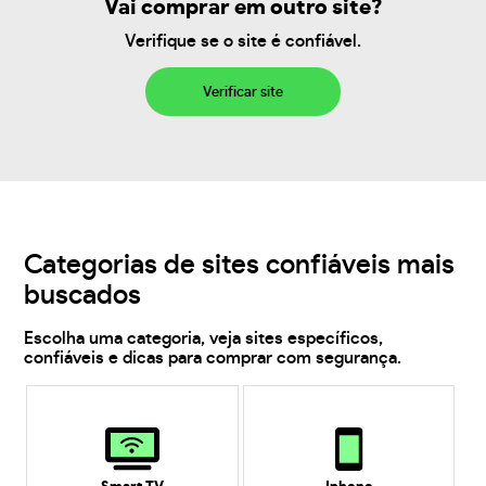
Vai comprar em outro site?
Verifique se o site é confiável.
Verificar site
Categorias de sites confiáveis mais
buscados
Escolha uma categoria, veja sites específicos,
confiáveis e dicas para comprar com segurança.