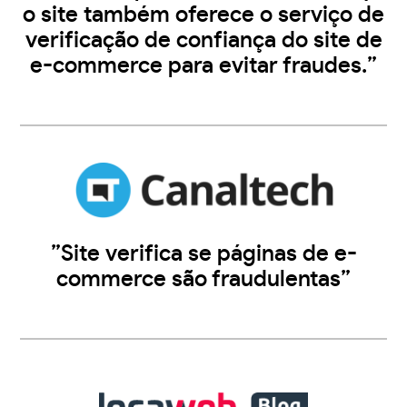
o site também oferece o serviço de
verificação de confiança do site de
e-commerce para evitar fraudes.”
”Site verifica se páginas de e-
commerce são fraudulentas”