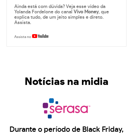
Ainda está com dúvida? Veja esse vídeo da
Yolanda Fordelone do canal
Vivo Money
, que
explica tudo, de um jeito simples e direto.
Assista.
Assista no
Notícias na midia
Durante o período de Black Friday,