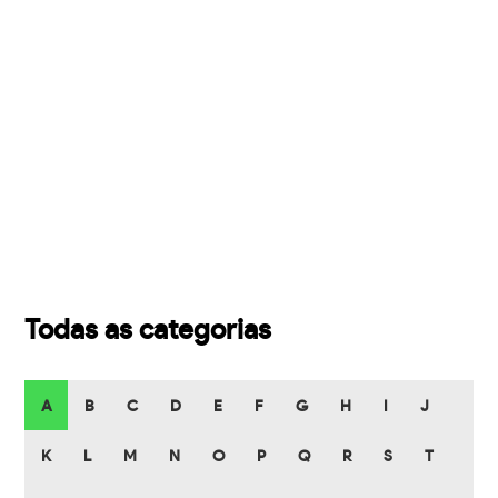
Todas as categorias
A
B
C
D
E
F
G
H
I
J
K
L
M
N
O
P
Q
R
S
T