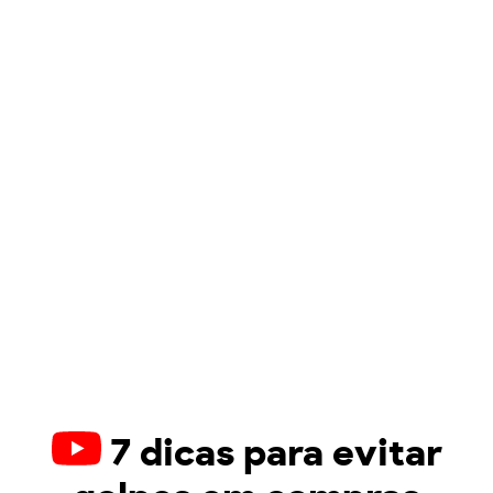
7 dicas para evitar