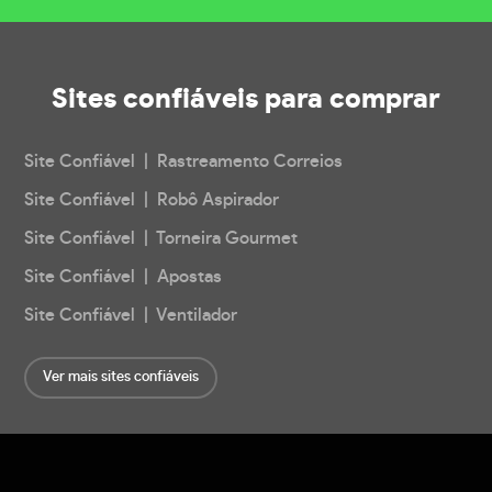
Sites confiáveis
para comprar
Site Confiável | Rastreamento Correios
Site Confiável | Robô Aspirador
Site Confiável | Torneira Gourmet
Site Confiável | Apostas
Site Confiável | Ventilador
Ver mais sites confiáveis