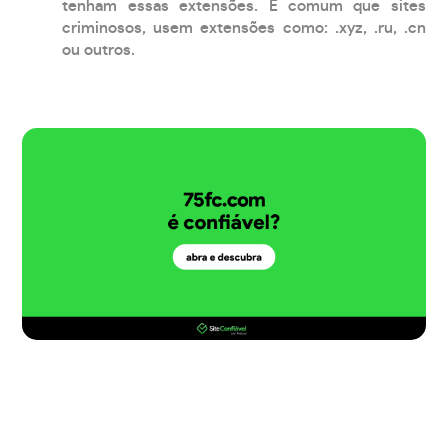
tenham essas extensões. É comum que sites
criminosos, usem extensões como: .xyz, .ru, .cn
ou outros.