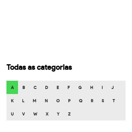
Todas as categorias
A
B
C
D
E
F
G
H
I
J
K
L
M
N
O
P
Q
R
S
T
U
V
W
X
Y
Z