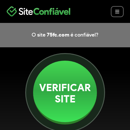
O site
75fc.com
é confiável?
VERIFICAR
SITE