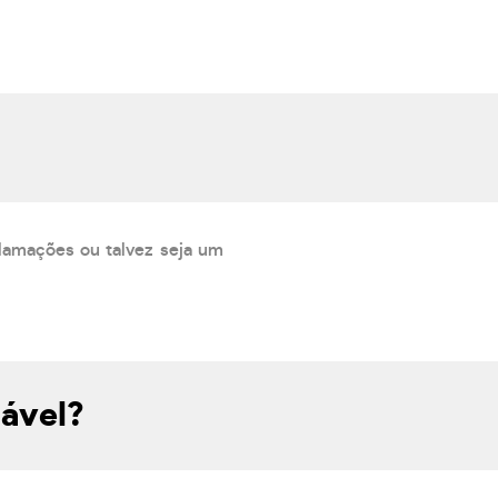
lamações ou talvez seja um
ável?