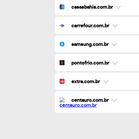
casasbahia.com.br
carrefour.com.br
samsung.com.br
pontofrio.com.br
extra.com.br
centauro.com.br