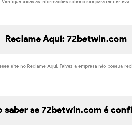
 Verifique todas as informações sobre o site para ter certeza.
Reclame Aqui: 72betwin.com
esse site no Reclame Aqui. Talvez a empresa não possua rec
 saber se 72betwin.com é confi