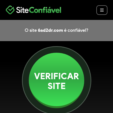
O site
6ad2dr.com
é confiável?
VERIFICAR
SITE