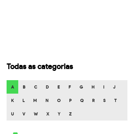
Todas as categorias
A
B
C
D
E
F
G
H
I
J
K
L
M
N
O
P
Q
R
S
T
U
V
W
X
Y
Z