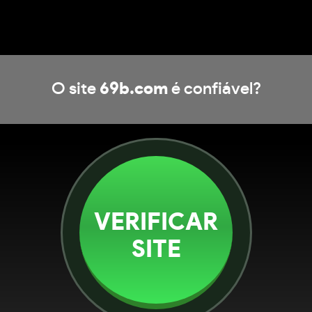
O site
69b.com
é confiável?
VERIFICAR
SITE