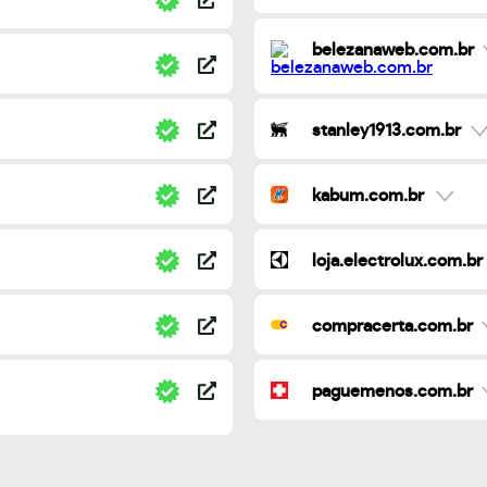
belezanaweb.com.br
stanley1913.com.br
kabum.com.br
loja.electrolux.com.br
compracerta.com.br
paguemenos.com.br