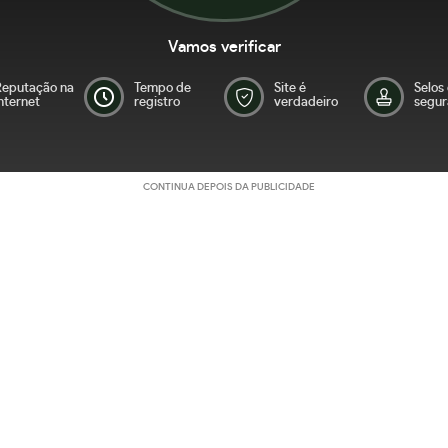
Vamos verificar
Reputação na
Tempo de
Site é
Selos
nternet
registro
verdadeiro
segur
CONTINUA DEPOIS DA PUBLICIDADE