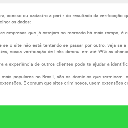
, acesso ou cadastro a partir do resultado da verificação 
elhor os dados:
pre empresas que já estejam no mercado há mais tempo, é 
e se o site não está tentando se passar por outro, veja se a
tes, nossa verificação de links diminui em até 99% as chanc
a a experiência de outros clientes pode te ajudar a identific
 mais populares no Brasil, são os domínios que terminam .
xtensões. É comum que sites criminosos, usem extensões como