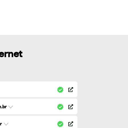
ternet
.br
r