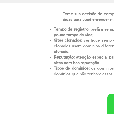
Tome sua decisão de compra
dicas para você entender m
Tempo de registro:
prefira sem
pouco tempo de vida;
Sites clonados:
verifique sempr
clonados usam domínios diferen
clonado;
Reputação:
atenção especial par
sites com boa reputação.
Tipos de domínios:
os domínios
domínios que não tenham essas e