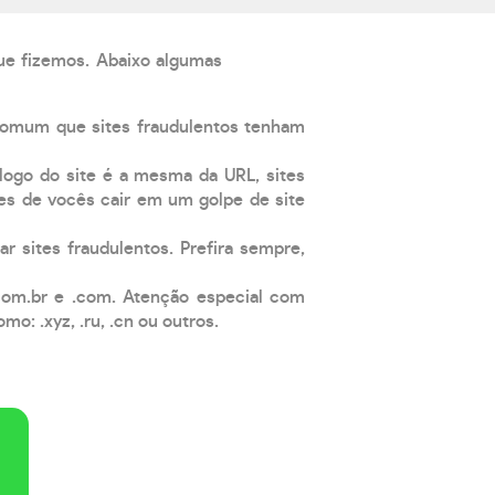
que fizemos. Abaixo algumas
comum que sites fraudulentos tenham
 logo do site é a mesma da URL, sites
es de vocês cair em um golpe de site
ar sites fraudulentos. Prefira sempre,
com.br e .com. Atenção especial com
: .xyz, .ru, .cn ou outros.