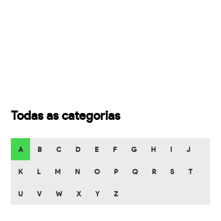
Todas as categorias
A
B
C
D
E
F
G
H
I
J
K
L
M
N
O
P
Q
R
S
T
U
V
W
X
Y
Z