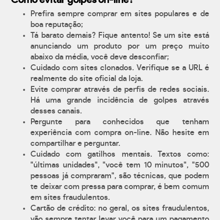
Como evitar golpes on-line?
Prefira sempre comprar em sites populares e de
boa reputação;
Tá barato demais? Fique antento! Se um site está
anunciando um produto por um preço muito
abaixo da média, você deve desconfiar;
Cuidado com sites clonados. Verifique se a URL é
realmente do site oficial da loja.
Evite comprar através de perfis de redes sociais.
Há uma grande incidência de golpes através
desses canais.
Pergunte para conhecidos que tenham
experiência com compra on-line. Não hesite em
compartilhar e perguntar.
Cuidado com gatilhos mentais. Textos como:
"últimas unidades", "você tem 10 minutos", "500
pessoas já compraram", são técnicas, que podem
te deixar com pressa para comprar, é bem comum
em sites fraudulentos.
Cartão de crédito: no geral, os sites fraudulentos,
vão sempre tentar levar você para um pagamento