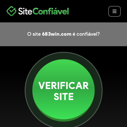
O site
683win.com
é confiável?
VERIFICAR
SITE