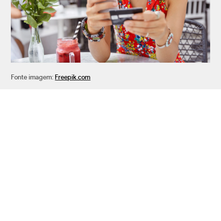
Fonte imagem:
Freepik.com