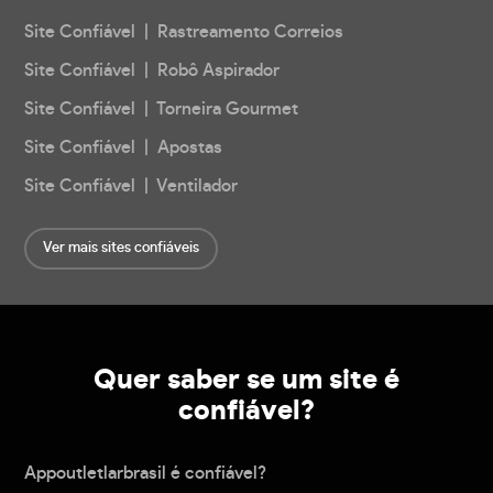
Site Confiável | Rastreamento Correios
Site Confiável | Robô Aspirador
Site Confiável | Torneira Gourmet
Site Confiável | Apostas
Site Confiável | Ventilador
Ver mais sites confiáveis
Quer saber se um site é
confiável?
Appoutletlarbrasil é confiável?