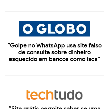
”Golpe no WhatsApp usa site falso
de consulta sobre dinheiro
esquecido em bancos como isca”
”Site grátis permite saber se uma