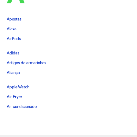
Apostas
Alexa
AirPods
Adidas
Artigos de armarinhos
Aliança
Apple Watch
Air Fryer
Ar-condicionado