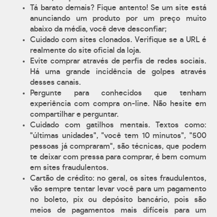
Tá barato demais? Fique antento! Se um site está
anunciando um produto por um preço muito
abaixo da média, você deve desconfiar;
Cuidado com sites clonados. Verifique se a URL é
realmente do site oficial da loja.
Evite comprar através de perfis de redes sociais.
Há uma grande incidência de golpes através
desses canais.
Pergunte para conhecidos que tenham
experiência com compra on-line. Não hesite em
compartilhar e perguntar.
Cuidado com gatilhos mentais. Textos como:
"últimas unidades", "você tem 10 minutos", "500
pessoas já compraram", são técnicas, que podem
te deixar com pressa para comprar, é bem comum
em sites fraudulentos.
Cartão de crédito: no geral, os sites fraudulentos,
vão sempre tentar levar você para um pagamento
no boleto, pix ou depósito bancário, pois são
meios de pagamentos mais difíceis para um