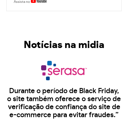
Assista no
Notícias na midia
Durante o período de Black Friday,
o site também oferece o serviço de
verificação de confiança do site de
e-commerce para evitar fraudes.”