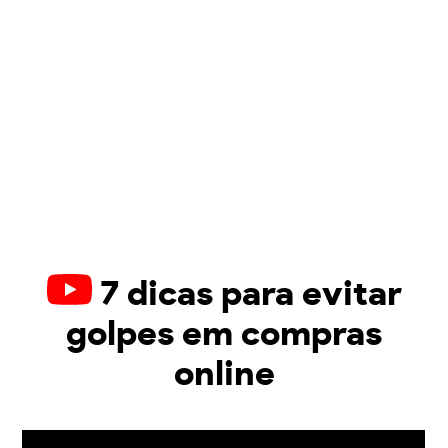
7 dicas para evitar
golpes em compras
online