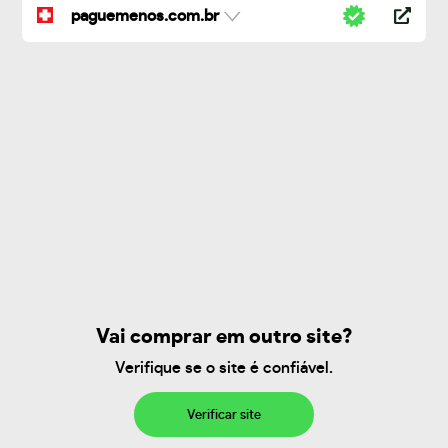
paguemenos.com.br
Vai comprar em outro site?
Verifique se o site é confiável.
Verificar site