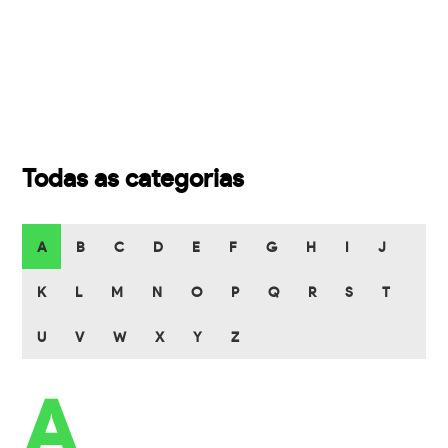
Todas as categorias
A
B
C
D
E
F
G
H
I
J
K
L
M
N
O
P
Q
R
S
T
U
V
W
X
Y
Z
A