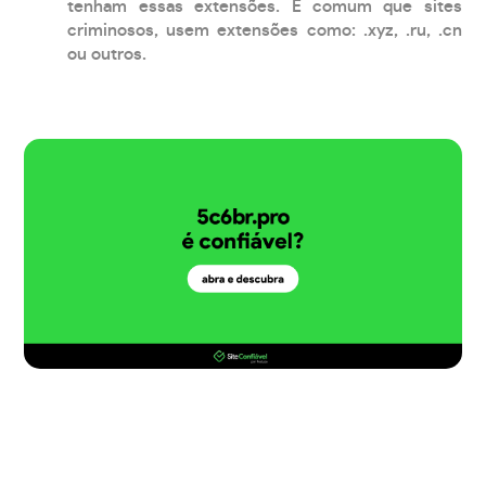
tenham essas extensões. É comum que sites
criminosos, usem extensões como: .xyz, .ru, .cn
ou outros.