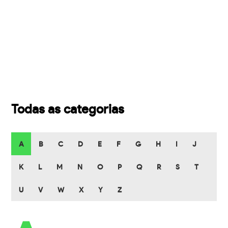
Todas as categorias
A
B
C
D
E
F
G
H
I
J
K
L
M
N
O
P
Q
R
S
T
U
V
W
X
Y
Z