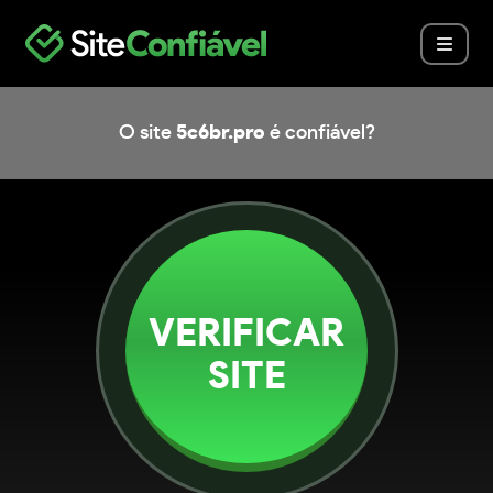
O site
5c6br.pro
é confiável?
VERIFICAR
SITE