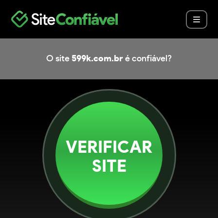
O site
599k.com.br
é confiável?
VERIFICAR
SITE