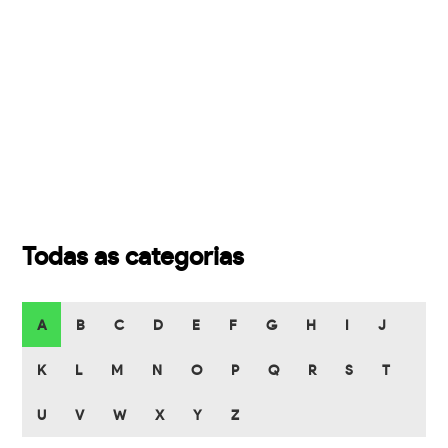
Todas as categorias
A
B
C
D
E
F
G
H
I
J
K
L
M
N
O
P
Q
R
S
T
U
V
W
X
Y
Z