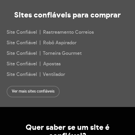
Sites confiáveis
para comprar
Site Confiável | Rastreamento Correios
Site Confiável | Robô Aspirador
Site Confiável | Torneira Gourmet
Site Confiável | Apostas
Site Confiável | Ventilador
Ver mais sites confiáveis
Quer saber se um site é