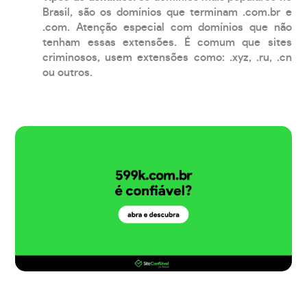
Brasil, são os domínios que terminam .com.br e
.com. Atenção especial com domínios que não
tenham essas extensões. É comum que sites
criminosos, usem extensões como: .xyz, .ru, .cn
ou outros.