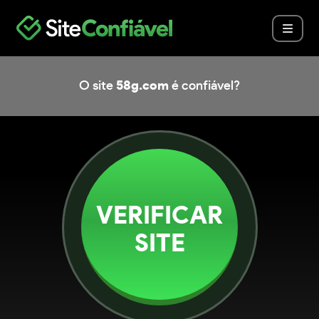
O site
58g.com
é confiável?
VERIFICAR
SITE