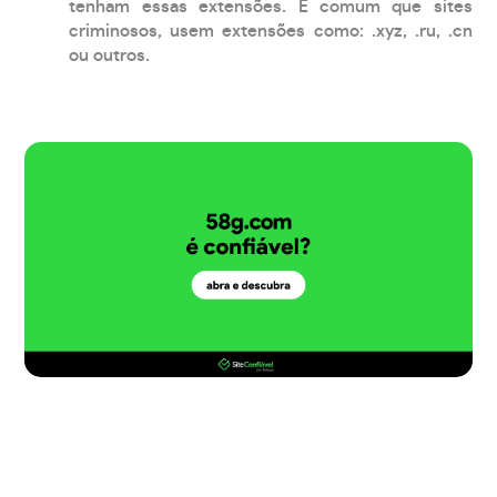
tenham essas extensões. É comum que sites
criminosos, usem extensões como: .xyz, .ru, .cn
ou outros.