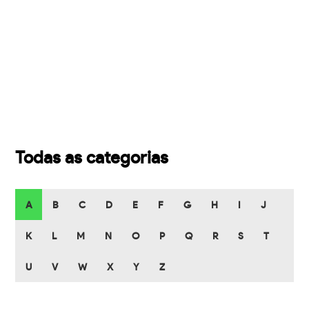
Todas as categorias
A
B
C
D
E
F
G
H
I
J
K
L
M
N
O
P
Q
R
S
T
U
V
W
X
Y
Z