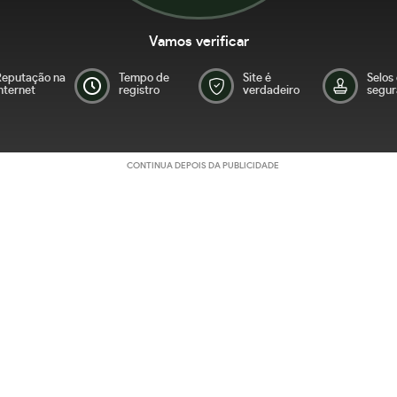
Vamos verificar
Reputação na
Tempo de
Site é
Selos
nternet
registro
verdadeiro
segur
CONTINUA DEPOIS DA PUBLICIDADE