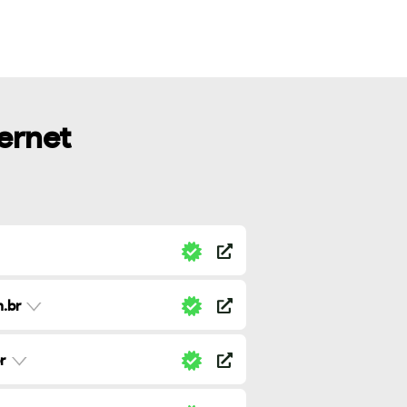
ternet
.br
r