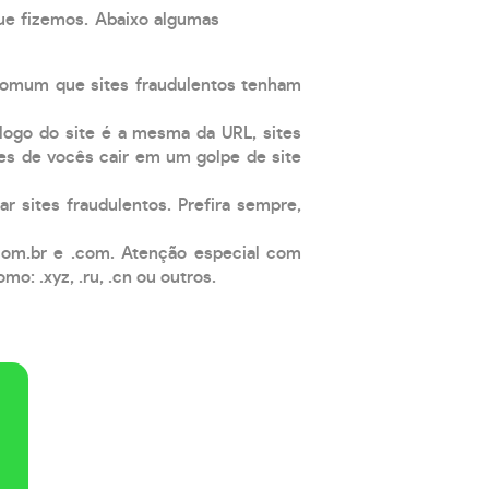
que fizemos. Abaixo algumas
comum que sites fraudulentos tenham
 logo do site é a mesma da URL, sites
es de vocês cair em um golpe de site
ar sites fraudulentos. Prefira sempre,
com.br e .com. Atenção especial com
: .xyz, .ru, .cn ou outros.