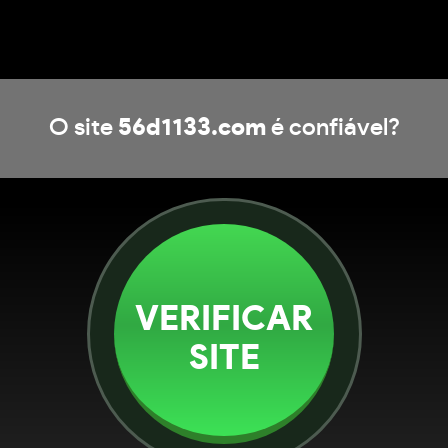
O site
56d1133.com
é confiável?
VERIFICAR
SITE