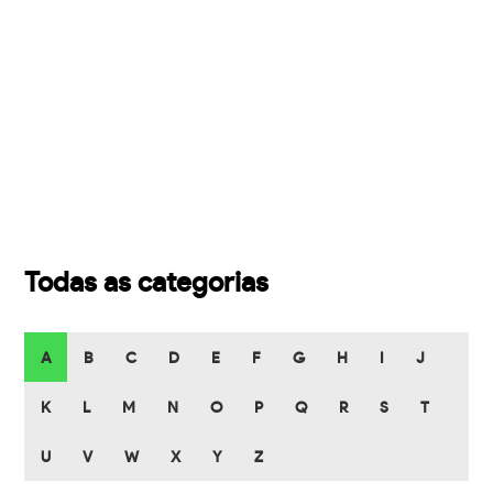
Todas as categorias
A
B
C
D
E
F
G
H
I
J
K
L
M
N
O
P
Q
R
S
T
U
V
W
X
Y
Z