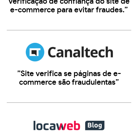
verificação de confiança do site de
e-commerce para evitar fraudes.”
”Site verifica se páginas de e-
commerce são fraudulentas”