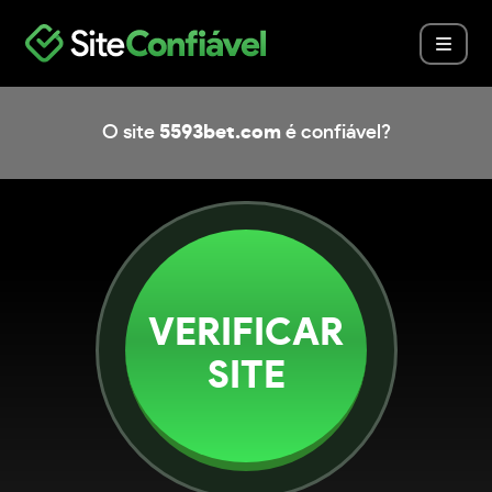
O site
5593bet.com
é confiável?
VERIFICAR
SITE