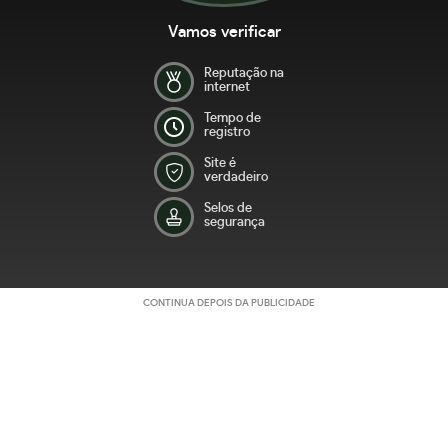
Vamos verificar
Reputação na
internet
Tempo de
registro
Site é
verdadeiro
Selos de
segurança
CONTINUA DEPOIS DA PUBLICIDADE