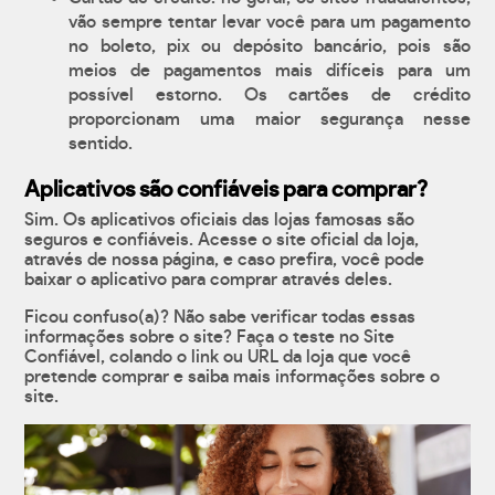
vão sempre tentar levar você para um pagamento
no boleto, pix ou depósito bancário, pois são
meios de pagamentos mais difíceis para um
possível estorno. Os cartões de crédito
proporcionam uma maior segurança nesse
sentido.
Aplicativos são confiáveis para comprar?
Sim. Os aplicativos oficiais das lojas famosas são
seguros e confiáveis. Acesse o site oficial da loja,
através de nossa página, e caso prefira, você pode
baixar o aplicativo para comprar através deles.
Ficou confuso(a)? Não sabe verificar todas essas
informações sobre o site? Faça o teste no Site
Confiável, colando o link ou URL da loja que você
pretende comprar e saiba mais informações sobre o
site.