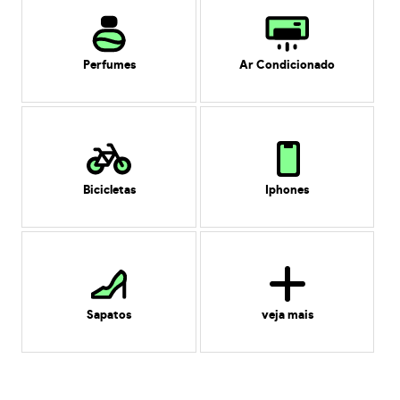
Perfumes
Ar Condicionado
Bicicletas
Iphones
Sapatos
veja mais