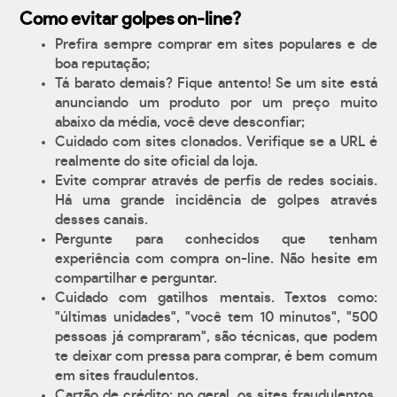
Como evitar golpes on-line?
Prefira sempre comprar em sites populares e de
boa reputação;
Tá barato demais? Fique antento! Se um site está
anunciando um produto por um preço muito
abaixo da média, você deve desconfiar;
Cuidado com sites clonados. Verifique se a URL é
realmente do site oficial da loja.
Evite comprar através de perfis de redes sociais.
Há uma grande incidência de golpes através
desses canais.
Pergunte para conhecidos que tenham
experiência com compra on-line. Não hesite em
compartilhar e perguntar.
Cuidado com gatilhos mentais. Textos como:
"últimas unidades", "você tem 10 minutos", "500
pessoas já compraram", são técnicas, que podem
te deixar com pressa para comprar, é bem comum
em sites fraudulentos.
Cartão de crédito: no geral, os sites fraudulentos,