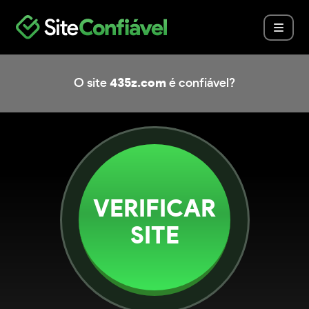
O site
435z.com
é confiável?
VERIFICAR
SITE