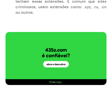
tenham essas extensões. É comum que sites
criminosos, usem extensões como: .xyz, .ru, .cn
ou outros.