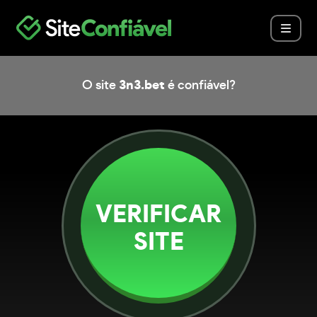
O site
3n3.bet
é confiável?
VERIFICAR
SITE