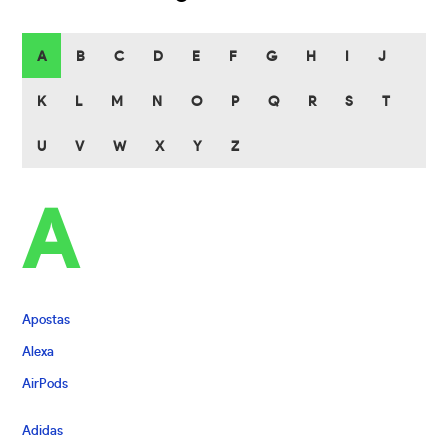
A
B
C
D
E
F
G
H
I
J
K
L
M
N
O
P
Q
R
S
T
U
V
W
X
Y
Z
A
Apostas
Alexa
AirPods
Adidas