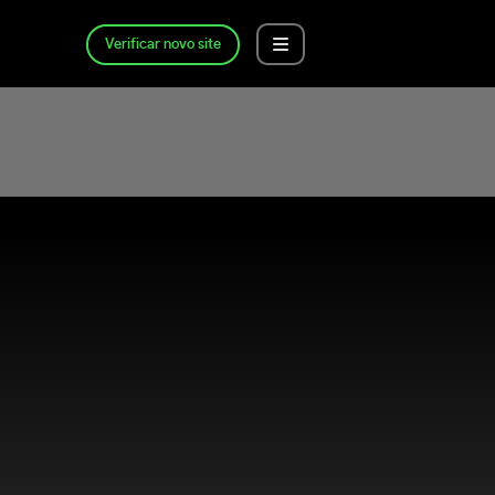
Verificar novo site