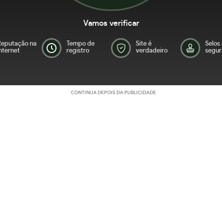
Vamos verificar
Reputação na
Tempo de
Site é
Selos
nternet
registro
verdadeiro
segur
CONTINUA DEPOIS DA PUBLICIDADE