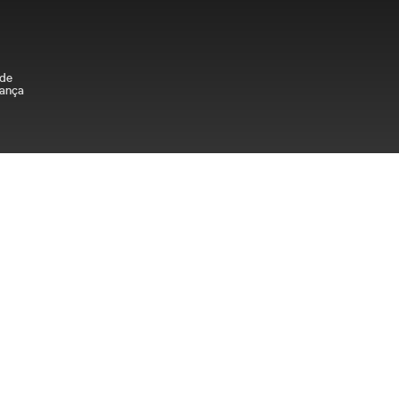
 de
ança