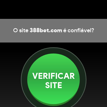
O site
388bet.com
é confiável?
VERIFICAR
SITE