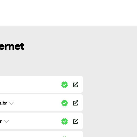
ternet
.br
r