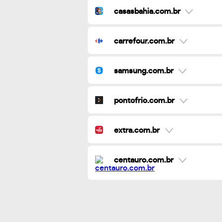
casasbahia.com.br
carrefour.com.br
samsung.com.br
pontofrio.com.br
extra.com.br
centauro.com.br