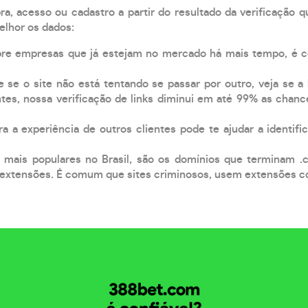
, acesso ou cadastro a partir do resultado da verificação 
elhor os dados:
pre empresas que já estejam no mercado há mais tempo, é 
e se o site não está tentando se passar por outro, veja se a
tes, nossa verificação de links diminui em até 99% as chanc
a a experiência de outros clientes pode te ajudar a identific
 mais populares no Brasil, são os domínios que terminam .
xtensões. É comum que sites criminosos, usem extensões como