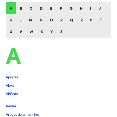
A
B
C
D
E
F
G
H
I
J
K
L
M
N
O
P
Q
R
S
T
U
V
W
X
Y
Z
A
Apostas
Alexa
AirPods
Adidas
Artigos de armarinhos