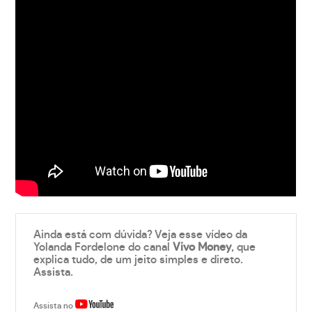
Ainda está com dúvida? Veja esse vídeo da
Yolanda Fordelone do canal
Vivo Money
, que
explica tudo, de um jeito simples e direto.
Assista.
Assista no