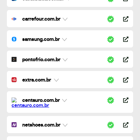
carrefour.com.br
samsung.com.br
pontofrio.com.br
extra.com.br
centauro.com.br
netshoes.com.br