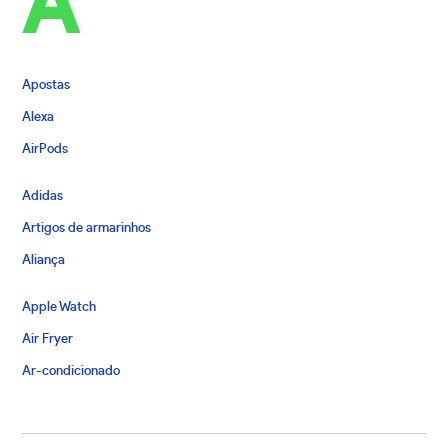
A
Apostas
Alexa
AirPods
Adidas
Artigos de armarinhos
Aliança
Apple Watch
Air Fryer
Ar-condicionado