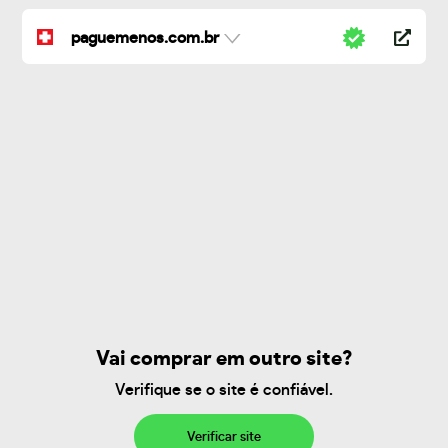
paguemenos.com.br
Vai comprar em outro site?
Verifique se o site é confiável.
Verificar site