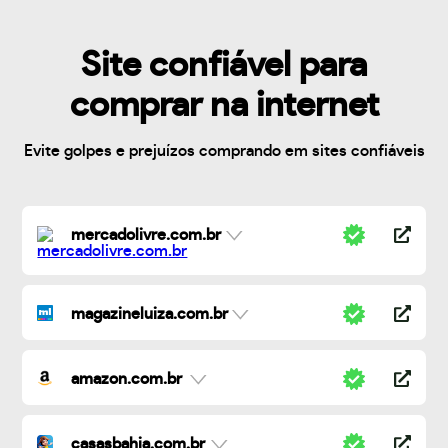
Site confiável para
comprar na internet
Evite golpes e prejuízos comprando em sites confiáveis
mercadolivre.com.br
magazineluiza.com.br
amazon.com.br
casasbahia.com.br