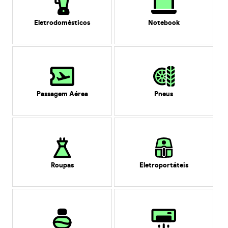
Eletrodomésticos
Notebook
Passagem Aérea
Pneus
Roupas
Eletroportáteis