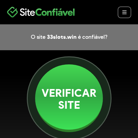
O site
33slots.win
é confiável?
VERIFICAR
SITE