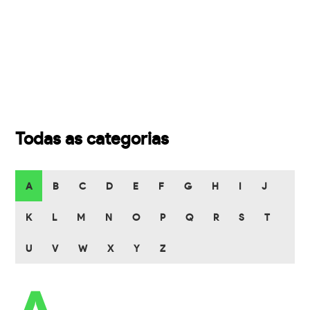
Todas as categorias
A
B
C
D
E
F
G
H
I
J
K
L
M
N
O
P
Q
R
S
T
U
V
W
X
Y
Z