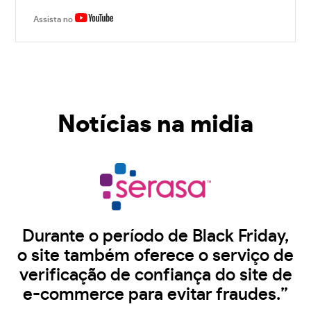
Assista no
Notícias na midia
Durante o período de Black Friday,
o site também oferece o serviço de
verificação de confiança do site de
e-commerce para evitar fraudes.”