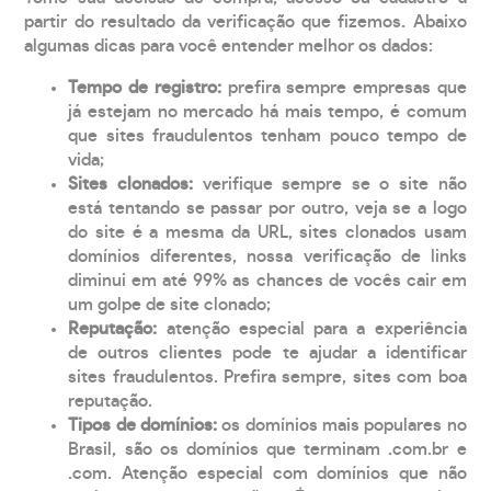
partir do resultado da verificação que fizemos. Abaixo
algumas dicas para você entender melhor os dados:
Tempo de registro:
prefira sempre empresas que
já estejam no mercado há mais tempo, é comum
que sites fraudulentos tenham pouco tempo de
vida;
Sites clonados:
verifique sempre se o site não
está tentando se passar por outro, veja se a logo
do site é a mesma da URL, sites clonados usam
domínios diferentes, nossa verificação de links
diminui em até 99% as chances de vocês cair em
um golpe de site clonado;
Reputação:
atenção especial para a experiência
de outros clientes pode te ajudar a identificar
sites fraudulentos. Prefira sempre, sites com boa
reputação.
Tipos de domínios:
os domínios mais populares no
Brasil, são os domínios que terminam .com.br e
.com. Atenção especial com domínios que não