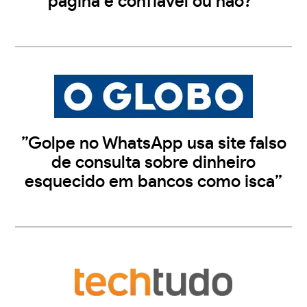
página é confiável ou não?”
”Golpe no WhatsApp usa site falso
de consulta sobre dinheiro
esquecido em bancos como isca”