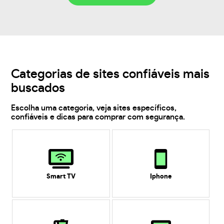
Categorias de sites confiáveis mais
buscados
Escolha uma categoria, veja sites específicos,
confiáveis e dicas para comprar com segurança.
Smart TV
Iphone