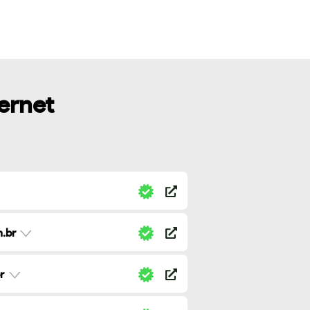
ternet
.br
r