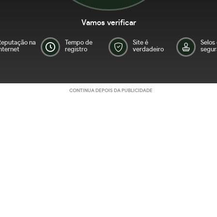
Vamos verificar
Reputação na
Tempo de
Site é
Selos
nternet
registro
verdadeiro
segur
CONTINUA DEPOIS DA PUBLICIDADE