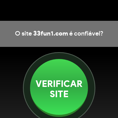
O site
33fun1.com
é confiável?
VERIFICAR
SITE