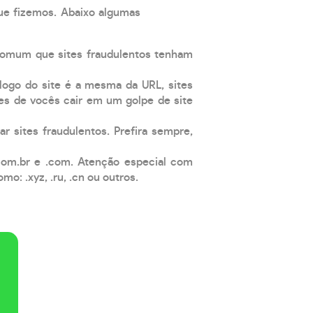
que fizemos. Abaixo algumas
comum que sites fraudulentos tenham
 logo do site é a mesma da URL, sites
es de vocês cair em um golpe de site
ar sites fraudulentos. Prefira sempre,
com.br e .com. Atenção especial com
: .xyz, .ru, .cn ou outros.