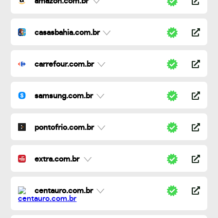
amazon.com.br
casasbahia.com.br
carrefour.com.br
samsung.com.br
pontofrio.com.br
extra.com.br
centauro.com.br