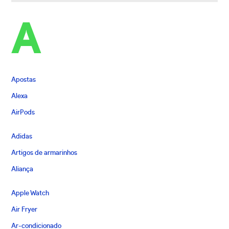
A
Apostas
Alexa
AirPods
Adidas
Artigos de armarinhos
Aliança
Apple Watch
Air Fryer
Ar-condicionado