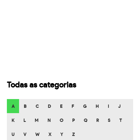
Todas as categorias
A
B
C
D
E
F
G
H
I
J
K
L
M
N
O
P
Q
R
S
T
U
V
W
X
Y
Z