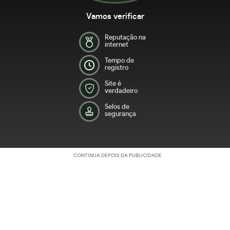
Vamos verificar
Reputação na
internet
Tempo de
registro
Site é
verdadeiro
Selos de
segurança
CONTINUA DEPOIS DA PUBLICIDADE