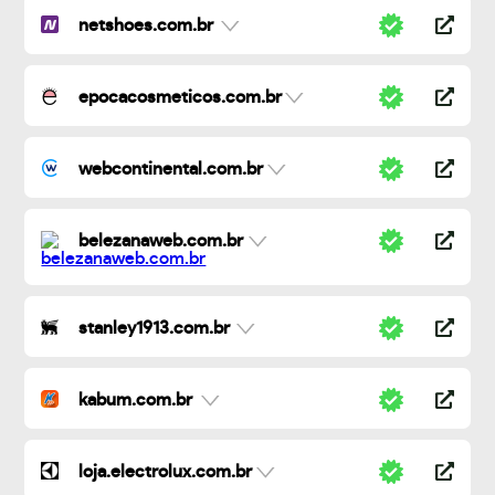
netshoes.com.br
epocacosmeticos.com.br
webcontinental.com.br
belezanaweb.com.br
stanley1913.com.br
kabum.com.br
loja.electrolux.com.br