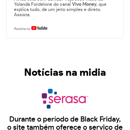
Yolanda Fordelone do canal
Vivo Money
, que
explica tudo, de um jeito simples e direto.
Assista.
Assista no
Notícias na midia
Durante o período de Black Friday,
o site também oferece o serviço de