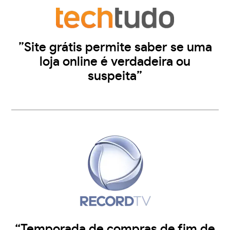
”Site grátis permite saber se uma
loja online é verdadeira ou
suspeita”
“Temporada de compras de fim de