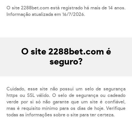
O site 2288bet.com está registrado há mais de 14 anos.
Informação atualizada em 16/7/2026.
O site 2288bet.com é
seguro?
Cuidado, esse site não possui um selo de segurança
https ou SSL válido. O selo de segurança ou cadeado
verde por si só não garante que um site é confiável,
mas é requisito mínimo para os dias de hoje. Verifique
todas as informações sobre o site para ter certeza.