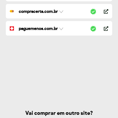
compracerta.com.br
paguemenos.com.br
Vai comprar em outro site?