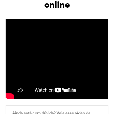
online
Ainda está com dúvida? Veja esse vídeo da