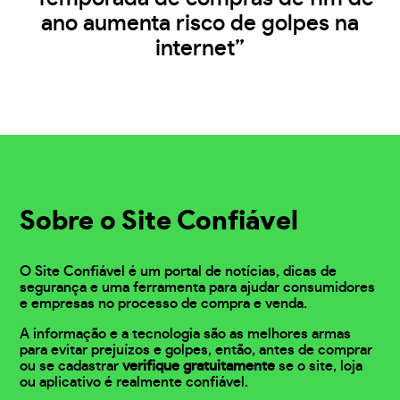
ano aumenta risco de golpes na
internet”
Sobre o Site Confiável
O Site Confiável é um portal de notícias, dicas de
segurança e uma ferramenta para ajudar consumidores
e empresas no processo de compra e venda.
A informação e a tecnologia são as melhores armas
para evitar prejuízos e golpes, então, antes de comprar
ou se cadastrar
verifique gratuitamente
se o site, loja
ou aplicativo é realmente confiável.