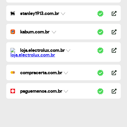
stanley1913.com.br
kabum.com.br
loja.electrolux.com.br
compracerta.com.br
paguemenos.com.br