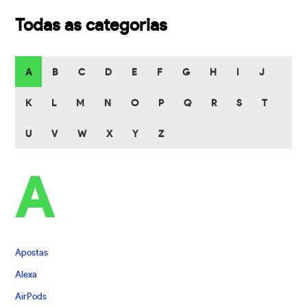
Todas as categorias
A
B
C
D
E
F
G
H
I
J
K
L
M
N
O
P
Q
R
S
T
U
V
W
X
Y
Z
A
Apostas
Alexa
AirPods