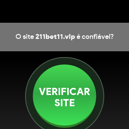
O site
211bet11.vip
é confiável?
VERIFICAR
SITE