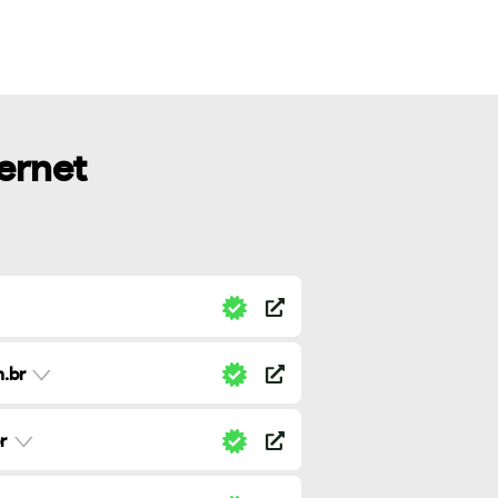
ternet
.br
r