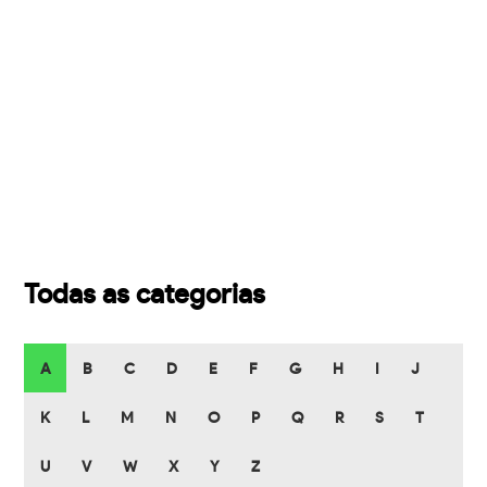
Todas as categorias
A
B
C
D
E
F
G
H
I
J
K
L
M
N
O
P
Q
R
S
T
U
V
W
X
Y
Z