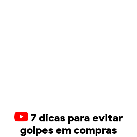
7 dicas para evitar
golpes em compras