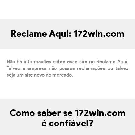
Reclame Aqui: 172win.com
Não há informações sobre esse site no Reclame Aqui.
Talvez a empresa não possua reclamações ou talvez
seja um site novo no mercado.
Como saber se 172win.com
é confiável?