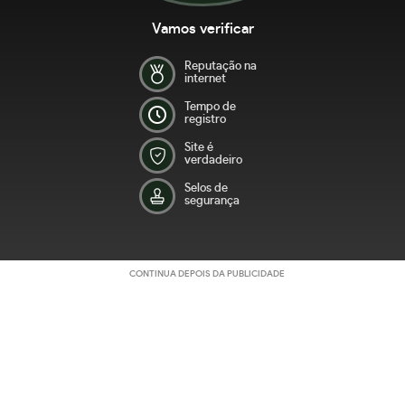
Vamos verificar
Reputação na
internet
Tempo de
registro
Site é
verdadeiro
Selos de
segurança
CONTINUA DEPOIS DA PUBLICIDADE