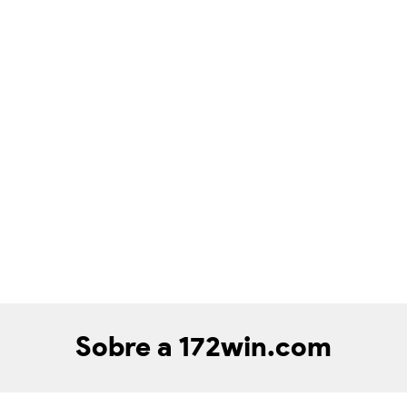
Sobre a 172win.com